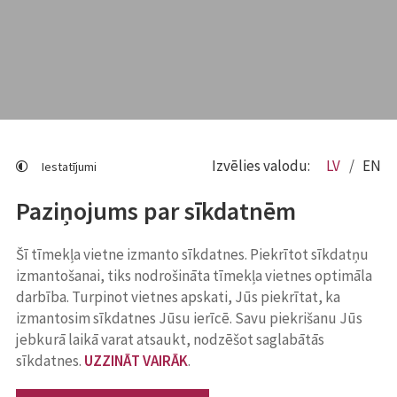
Izvēlies valodu:
LV
EN
Iestatījumi
Paziņojums par sīkdatnēm
Šī tīmekļa vietne izmanto sīkdatnes. Piekrītot sīkdatņu
izmantošanai, tiks nodrošināta tīmekļa vietnes optimāla
darbība. Turpinot vietnes apskati, Jūs piekrītat, ka
izmantosim sīkdatnes Jūsu ierīcē. Savu piekrišanu Jūs
jebkurā laikā varat atsaukt, nodzēšot saglabātās
sīkdatnes.
UZZINĀT VAIRĀK
.