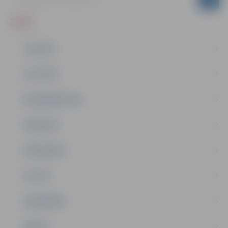
ZIŅAS
JAUNUMI
IZGLĪTĪBA
NODARBINĀTĪBA
PASĀKUMI
PAŠVALDĪBA
PILSĒTA
SABIEDRĪBA
ĢIMENE