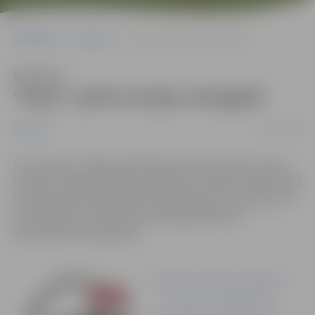
Sākumlapa
Jaunumi
“Roņi” peld Latvijas simtgadē
Klausīties
“Roņi” peld Latvijas simtgadē
14/11/2018
Jaunumi
18. novembrī Jelgavas jahtklubā, Pilssalas ielā 4, notiks
Latvijas simtgadei veltīts peldējums Lielupes ūdeņos 100
minūšu garumā. Peldējuma laiks plānots no pulksten 13
līdz pulksten 14.40. Ikviens peldētgribētājs un
atbalstītājs laipni gaidīts!