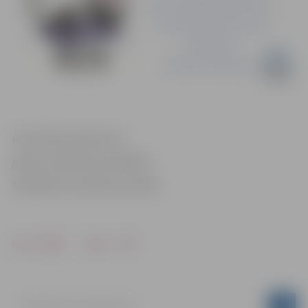
Informācija sagatavota
jelgavas pilsētas pašvaldības
Sabiedrisko attiecību pārvaldē
Drukāt
Dalīties