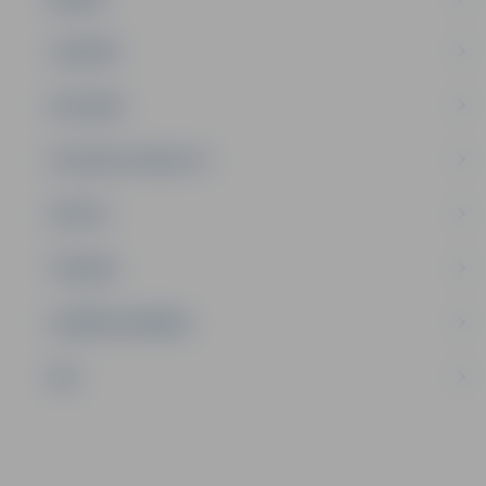
JAUNIEŠI
SATIKSME
SOCIĀLAIS ATBALSTS
SPORTS
TŪRISMS
UZŅĒMĒJDARBĪBA
NVO