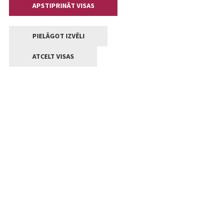
APSTIPRINĀT VISAS
PIELĀGOT IZVĒLI
ATCELT VISAS
Kontakti
Jelgavas valstpilsētas pašvaldība
Lielā iela 11, Jelgava, LV-3001
+371 63005522
pasts@jelgava.lv