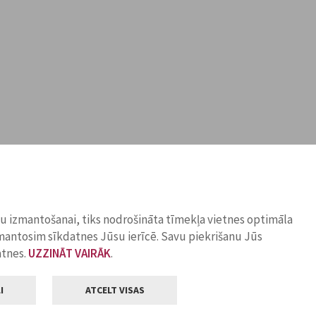
ņu izmantošanai, tiks nodrošināta tīmekļa vietnes optimāla
zmantosim sīkdatnes Jūsu ierīcē. Savu piekrišanu Jūs
atnes.
UZZINĀT VAIRĀK
.
I
ATCELT VISAS