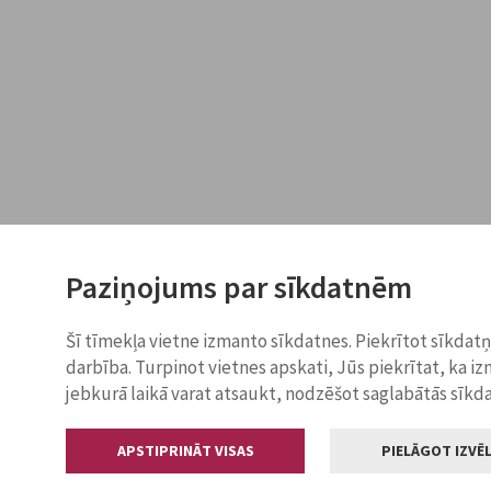
Paziņojums par sīkdatnēm
Šī tīmekļa vietne izmanto sīkdatnes. Piekrītot sīkdat
darbība. Turpinot vietnes apskati, Jūs piekrītat, ka i
jebkurā laikā varat atsaukt, nodzēšot saglabātās sīkd
APSTIPRINĀT VISAS
PIELĀGOT IZVĒL