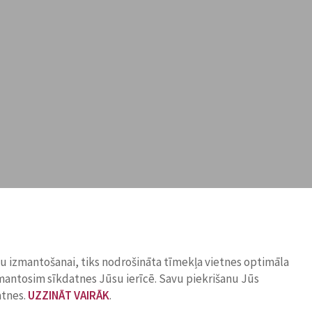
ņu izmantošanai, tiks nodrošināta tīmekļa vietnes optimāla
zmantosim sīkdatnes Jūsu ierīcē. Savu piekrišanu Jūs
atnes.
UZZINĀT VAIRĀK
.