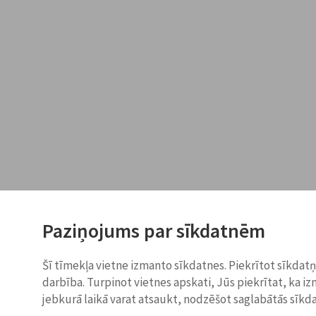
Paziņojums par sīkdatnēm
Šī tīmekļa vietne izmanto sīkdatnes. Piekrītot sīkdat
darbība. Turpinot vietnes apskati, Jūs piekrītat, ka i
jebkurā laikā varat atsaukt, nodzēšot saglabātās sīkd