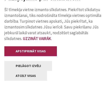
Šī tīmekļa vietne izmanto sīkdatnes. Piekrītot sīkdatņu
izmantošanai, tiks nodrošināta tīmekļa vietnes optimāla
darbība. Turpinot vietnes apskati, Jūs piekrītat, ka
izmantosim sīkdatnes Jūsu ierīcē. Savu piekrišanu Jūs
jebkurā laikā varat atsaukt, nodzēšot saglabātās
sīkdatnes.
UZZINĀT VAIRĀK
.
APSTIPRINĀT VISAS
PIELĀGOT IZVĒLI
ATCELT VISAS