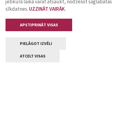
jebkurā laikā varat atsaukt, nodzēšot saglabātās
sīkdatnes.
UZZINĀT VAIRĀK
.
APSTIPRINĀT VISAS
PIELĀGOT IZVĒLI
ATCELT VISAS
Kontakti
Jelgavas valstpilsētas pašvaldība
Lielā iela 11, Jelgava, LV-3001