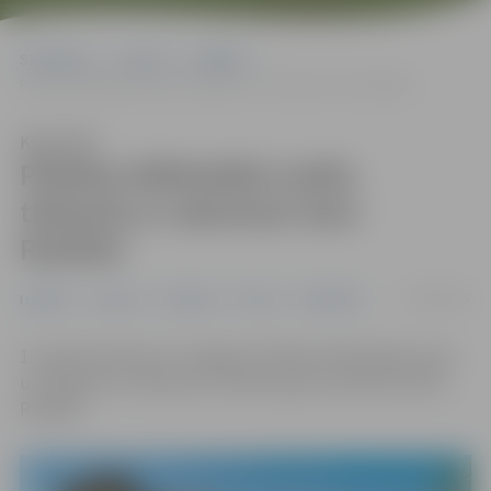
Sākumlapa
Jaunumi
Izglītība
Pilsētas bilbliotēkā notiks tikšanās ar rakstnieci Daci Rukšāni
Klausīties
Pilsētas bilbliotēkā notiks
tikšanās ar rakstnieci Daci
Rukšāni
03/04/2025
Izglītība
Jaunumi
Pasākumi
Pilsēta
Sabiedrība
13. aprīlī pulksten 13 Jelgavas Pilsētas bibliotēka aicina
uz tikšanos ar rakstnieci, dramaturģi un publicisti Daci
Rukšāni.