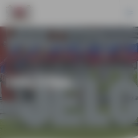
IZGLĪTĪBA