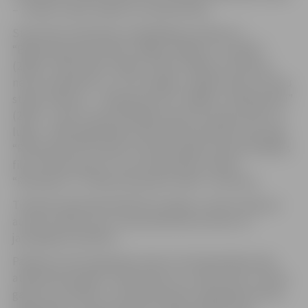
– romāni, stāstu krājumi un publicistika.
Starp Daces Rukšanes zināmākajiem darbiem ir
“Beatrises gultas stāsti” (2002), “Kāpēc tu raudāji?”
(2003), “Krieva āda” (2020), “Džikī” (2023) un pavisam
nesen iznākušais “Lu-lū un Eņģelis” (2024). Viņa ir arī divu
stāstu krājumu – “Ķīpsalas putni” (2009) un “Mīlasstāsti”
(2015) – autore. Dace Rukšāne raksta arī publicistiku un
lugas – 2001. gadā Dailes teātrī tika iestudēta viņas luga
“Rīt atbrauks Florinda”, bet 2007. gadā uzņemta mākslas
filma “Nerunā par to”, kas veidota pēc romānu
“Romāniņš” un “Beatrises gultas stāsti” motīviem.
Tikšanās laikā bibliotēkā būs iespēja uzzināt vairāk par
autores radošo ceļu, viņas iedvesmas avotiem un
jaunākajiem darbiem.
Pasākums tiek organizēts Valsts kultūrkapitāla fonda
atbalstītā projekta “Rakstnieces uz stāstu tilta” norises
gaitā, kura mērķis ir veicināt latviešu oriģinālliteratūras