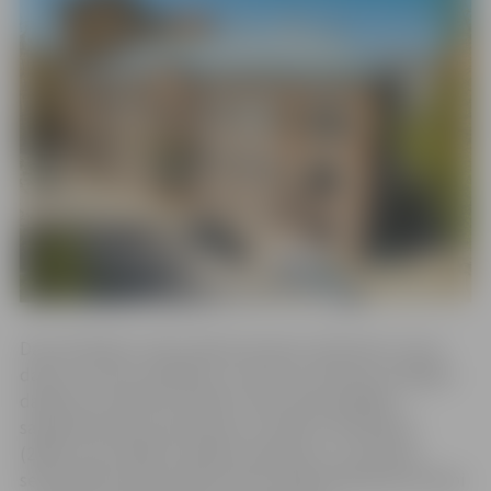
Dace Rukšāne ir labi zināma latviešu rakstniece, kuras
darbi uzrunā ar atklātību un drosmi runāt par svarīgām,
dažkārt arī neērtām tēmām. Viņas vārds plašākai
sabiedrībai kļuva pazīstams ar romānu “Romāniņš”
(2002), kas izcēlās ar atklātu skatījumu uz sievietes
seksualitāti. Kopš tā laika izdoti vairāk nekā desmit darbi