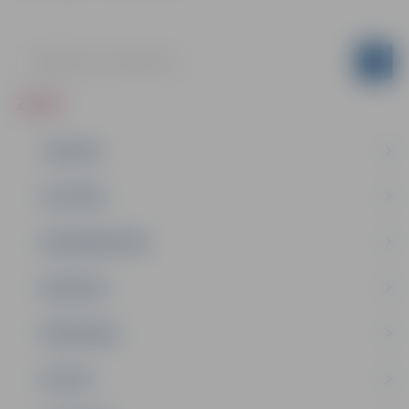
ZIŅAS
JAUNUMI
IZGLĪTĪBA
NODARBINĀTĪBA
PASĀKUMI
PAŠVALDĪBA
PILSĒTA