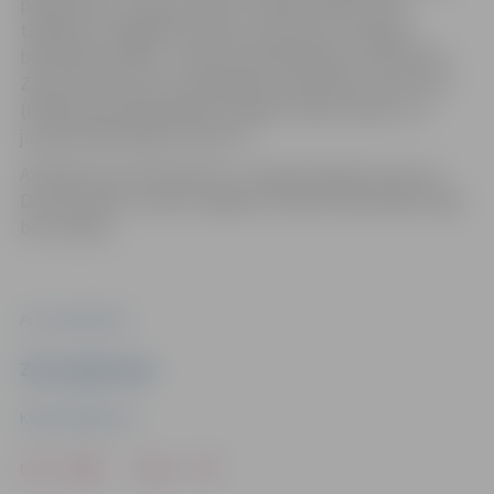
pieejamību un popularitāti. Projekta laikā notiek
tikšanās ar dažādām latviešu autorēm arī Jelgavas
bibliotēku filiālēs – Miezītes bibliotēkā jau viesojusies
Zane Daudziņa, bet vēl gaidāmas tikšanās ar Zani Zusti
(Pārlielupes bibliotēkā) un Agnesi Pastari (bērnu un
jauniešu bibliotēkā “Zinītis”).
Aicinām visus interesentus uz iedvesmojošu sarunu ar
Daci Rukšāni 13. aprīlī Jelgavas Pilsētas bibliotēkā! Ieeja
bez maksas.
Foto: publicitātes
Ziņu sagatavoja
Klinta Kalnēja-Āne
Drukāt
Dalīties