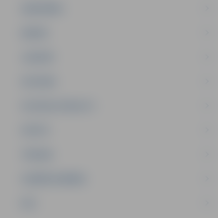
SABIEDRĪBA
ĢIMENE
JAUNIEŠI
SATIKSME
SOCIĀLAIS ATBALSTS
SPORTS
TŪRISMS
UZŅĒMĒJDARBĪBA
NVO