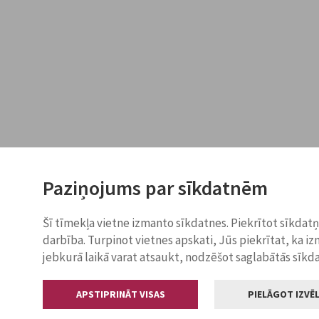
Paziņojums par sīkdatnēm
Šī tīmekļa vietne izmanto sīkdatnes. Piekrītot sīkdat
darbība. Turpinot vietnes apskati, Jūs piekrītat, ka i
jebkurā laikā varat atsaukt, nodzēšot saglabātās sīkd
APSTIPRINĀT VISAS
PIELĀGOT IZVĒL