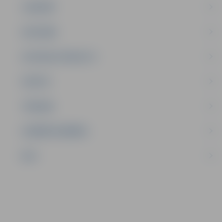
JAUNIEŠI
SATIKSME
SOCIĀLAIS ATBALSTS
SPORTS
TŪRISMS
UZŅĒMĒJDARBĪBA
NVO