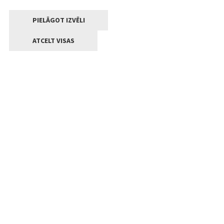
PIELĀGOT IZVĒLI
ATCELT VISAS
Kontakti
Jelgavas valstpilsētas pašvaldība
Lielā iela 11, Jelgava, LV-3001
+371 63005522
pasts@jelgava.lv