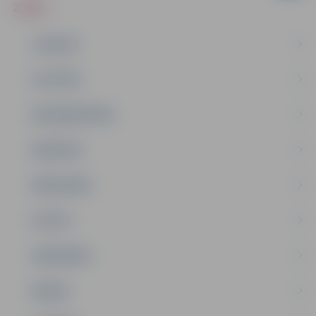
ZIŅAS
JAUNUMI
IZGLĪTĪBA
NODARBINĀTĪBA
PASĀKUMI
PAŠVALDĪBA
PILSĒTA
SABIEDRĪBA
ĢIMENE