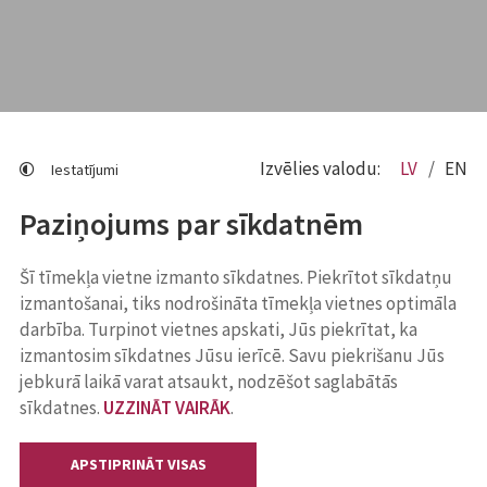
Izvēlies valodu:
LV
EN
Iestatījumi
Paziņojums par sīkdatnēm
Šī tīmekļa vietne izmanto sīkdatnes. Piekrītot sīkdatņu
izmantošanai, tiks nodrošināta tīmekļa vietnes optimāla
darbība. Turpinot vietnes apskati, Jūs piekrītat, ka
izmantosim sīkdatnes Jūsu ierīcē. Savu piekrišanu Jūs
jebkurā laikā varat atsaukt, nodzēšot saglabātās
sīkdatnes.
UZZINĀT VAIRĀK
.
APSTIPRINĀT VISAS