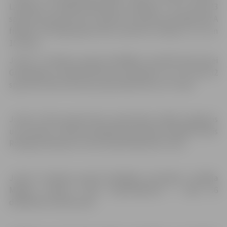
Laizānam un Ralfam Bērziņam, attiecīgi 7. un 9. vieta 23
sportistu konkurencē. Linards arī vienreiz aizcīnījās līdz A
finālam. Vēl šajā grupā mūsu sportisti izcīnīja 13., 14. un
16. vietu.
Junior D meiteņu grupā vislabākie rezultāti bija Ancei
Grosbergai un Paulai Gelverei, attiecīgi 13. un 14. vieta 32
sportistu vidū. Vēl mūsu sportistēm 18. un 27. vieta.
Junior E zēnu grupā mūsu sportistiem stabils sniegums
un izcīnītas 3 vietas pirmajā desmitniekā. Vislabāk veicās
Rodrigo Šaudiņam, kuram kopvērtējumā 6. vieta.
Junior E meiteņu grupā vislabākos rezultātus uzrādīja
Madara Gintere, kurai kopvērtējumā 7. vieta 36
dalībnieču konkurencē.