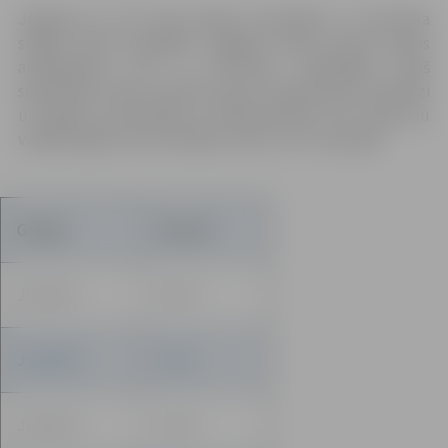
Jāpiemin, ka šīs bija pirmās sacensības ar šorttreka
slidām mūsu jaunajiem Jelgavas Ledus sporta skolas
audzēkņiem, kuri ar šorttreku nodarbojās kopš
septembra. Mūsu sportisti guva neatņemamu pieredzi
un spēja arī pacīnīties ar konkurentiem, kuri slido jau
vairākus gadus. Viņi startēja Junior G, E un F grupās.
Grupas
Vecums
Juniori C
15-14
Juniori D
13-12
Juniori E
11-10