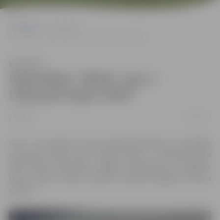
Sākumlapa
Jaunumi
Sacensības “Baltic Cup 3 – Lithuania Open 2019”
Klausīties
Sacensības “Baltic Cup 3 –
Lithuania Open 2019”
13/03/2019
Jaunumi
No 9. – 10. martam, Lietuvas pilsētā Elektrinai, norisinājās
sacensību “Baltic Cup” trešais posms – Lithuania Open
2019. Šajās sacensībās Jelgavu pārstāvēja 32 Jelgavas
Ledus sporta skolas sportisti astoņās dažādās vecuma
grupās.