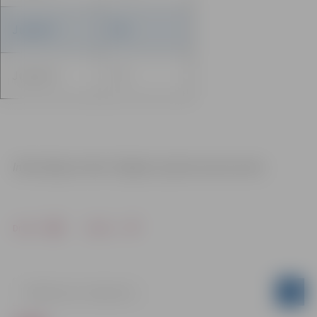
Juniori F
9-8
Juniori G
7-6
Informācija un foto: E.Vīgants, Sporta servisa centrs
Drukāt
Dalīties