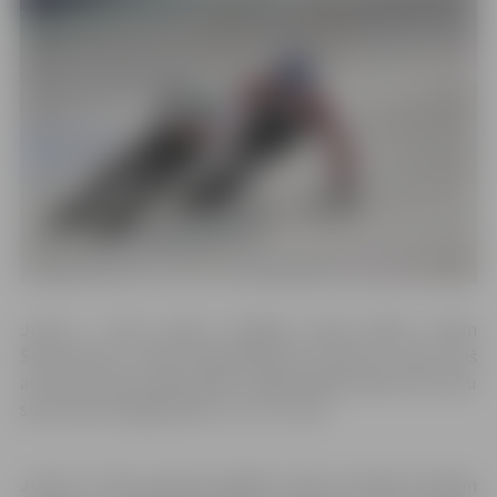
J
unior C zēnu grupā vislabāk veicās Mārim Jānim
Šternmanim, kuram kopvērtējumā izcīnīta 5. vieta. Viņš
arī divas reizes spēja iekļūt A (galvenajā) finālā. Vēl mūsu
sportistiem šajā grupā 8., 9. un 11. vieta.
Junior D zēnu grupā vislabāk veicās Linardam Reinim