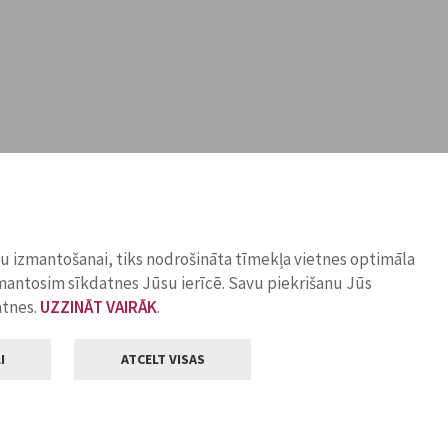
ņu izmantošanai, tiks nodrošināta tīmekļa vietnes optimāla
zmantosim sīkdatnes Jūsu ierīcē. Savu piekrišanu Jūs
atnes.
UZZINĀT VAIRĀK
.
I
ATCELT VISAS