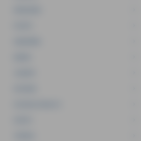
PAŠVALDĪBA
PILSĒTA
SABIEDRĪBA
ĢIMENE
JAUNIEŠI
SATIKSME
SOCIĀLAIS ATBALSTS
SPORTS
TŪRISMS