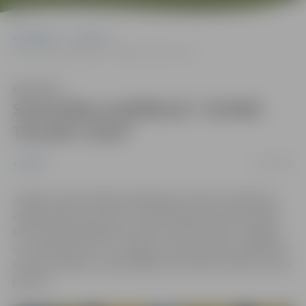
Sākumlapa
Jaunumi
Sacensības peldēšanā “JAUNIE TALANTI 2019”
Klausīties
Sacensības peldēšanā “JAUNIE
TALANTI 2019”
11/02/2019
Jaunumi
Jelgavas Specializētās peldēšanas skolas audzēkņiem
augstvērtīgi rezultāti no 7.līdz 8.februārim notikušajās
sacensībās peldēšanā “JAUNIE TALANTI 2019” Jelgavas
LLU peldbaseinā. Trīs Jelgavas Specializētās peldēšanas
skolas audzēkņi uzrāda labākos rezultātus savās vecuma
grupās!