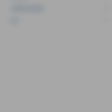
UZŅĒMĒJDARBĪBA
NVO