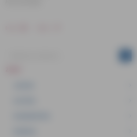
Foto: Eva Pričiņa
Drukāt
Dalīties
ZIŅAS
JAUNUMI
IZGLĪTĪBA
NODARBINĀTĪBA
PASĀKUMI