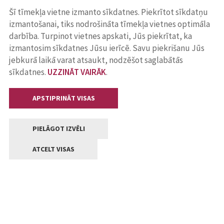
Šī tīmekļa vietne izmanto sīkdatnes. Piekrītot sīkdatņu
izmantošanai, tiks nodrošināta tīmekļa vietnes optimāla
darbība. Turpinot vietnes apskati, Jūs piekrītat, ka
izmantosim sīkdatnes Jūsu ierīcē. Savu piekrišanu Jūs
jebkurā laikā varat atsaukt, nodzēšot saglabātās
sīkdatnes.
UZZINĀT VAIRĀK
.
APSTIPRINĀT VISAS
PIELĀGOT IZVĒLI
ATCELT VISAS