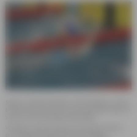
Šogad sacensībās piedalījās ne tikai peldētāji no Latvijas,
bet bija ieradušies viesi arī no Lietuvas pilsētām Viļņas un
Varēnas. Kopumā piedalījās 358 peldētāji.
Vislabākos rezultātus savās vecuma grupās izcīnīja un
par “JAUNAJIEM TALANTIEM” kļuva 3 Jelgavas