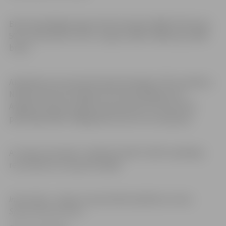
Bronzas godalgas ieguva Kims Krauklis (2009.-2011.dz.g.)
50 m tauriņstilā un Artis Jurgens (2005.-2006.dz.g.) 200m
brasā.
Atpaliekot par sekundi 4.vietā ierindojās JSPS audzēkņi –
Nikolas Deicmanis 200m brīvā stila peldējumā un
Angelīna Sidorova 200m brasa distancē. Abi sportisti
pārstāvēja 2005.-2006.gadā dzimušo vecuma grupā.
Ar visiem sacensību “JAUNIE TALANTI 2019” peldētāju
rezultātiem var iepazīties
šeit.
Informācija : Jelgavas Specializētā peldēšanas skola,
Sporta Servisa centrs