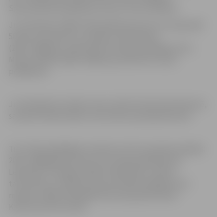
Specializētās peldēšanas skolas
(JSPS)
audzēkņi:
Juris Kalnietis (2009.-2010. gadā dzimušo vecuma grupā)
50 metru distancē uz muguras, Nikola Elpe
(2007.-2008.g.dz.) 100 metros brīvā stila peldējumā un
Matīss Kaktiņš (2005.-2006.dz.g.) 200 metru brasa
peldējumā.
Juris Kalnietis izcīnīja 1.vietu arī 50 m brīvā stila distancē,
savukārt Nikolai Elpei 1.vieta 100 m jauktajā distancē.
Trīs JSPS peldētājiem izdevās izcīnīt 4 sudraba medaļas:
2007.-2008.gadā dzimušo vecuma grupā Robertam
Lejniekam 2 medaļas: 100m brīvajā stilā un 100 m
tauriņstilā, un Sofijai Kolcanovai 100m peldējumā uz
muguras. 2009.-2011.gadā dzimušo grupā Emilam
Kravcovam 50 m brasā.