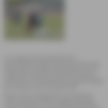
Foto: Jelgavas pilsētas pašvaldības arhīvs
No 6. līdz 8.jūlijam Jelgavā un Ozolniekos notiek Latvijā
lielākais bērnu un jauniešu futbola festivāls “City Cup
Jelgava 2012”. Kopā sabrauks 90 futbola komandas no
sešām valstīm un 22 futbola skolām un klubiem, kopējais
jauno futbolistu skaits būs apmēram 1000.
Kopumā “City Cup Jelgava 2012” tiks aizvadītas 218
spēles. Spēles tiks aizvadītas Zemgales Olimpiskajā
centrā un Ozolniekos. Turnīra svinīgā atklāšana plānota