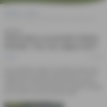
Sākumlapa
Jaunumi
Sācies bērnu un jauniešu futbola festivāls “City Cup Jelgava 2012”
Klausīties
Sācies bērnu un jauniešu futbola
festivāls “City Cup Jelgava 2012”
06/07/2012
Jaunumi
No 6. līdz 8.jūlijam Jelgavā un Ozolniekos notiek Latvijā
lielākais bērnu un jauniešu futbola festivāls "City Cup
Jelgava 2012". Kopā sabrauks 90 futbola komandas no
sešām valstīm un 22 futbola skolām un klubiem, kopējais
jauno futbolistu skaits būs apmēram 1000.