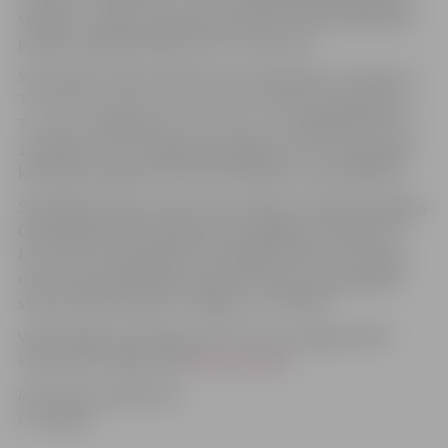
sestdien, 7. jūlija, vakarā ap pulksten 20. Būs dalībnieku
parāde, dažādi priekšnesumi un koncerts.
Sacensības notiks septiņas vecuma grupās, tai skaitā: U-
7, U-8, U-9, U-10, U-11, U-12 un U-13 vecumu grupās. U-
7, U-8, U-9 spēlēs 6:6, U-10, U-11, U-12 spēlēs 8:8, bet U-
13 spēlēs 11:11. Arī šogad jaunākajās trīs vecuma grupās
komandas spēlēs bez turnīra tabulām un rezultātiem.
Skatītājiem ieeja turnīrā ir bez maksas. Tā laikā Zemgales
Olimpiskajā centrā darbosies arī dažādas atrakcijas un
fanu telts. Vienlaicīgi būs arī dažādi konkursi, kultūras
norises. Bet piektdienas vakarā notiks arī paraugspēle
starp futbola klubiem “Jelgava” un “Metta”.
Visaktuālāko informāciju par “City Cup Jelgava 2012”
varēs atrast mājas lapa
www.citycup.lv
.
Informāciju sagatavoja
FK Jelgava