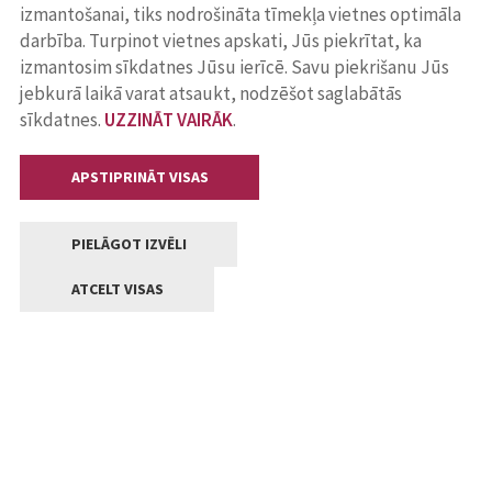
izmantošanai, tiks nodrošināta tīmekļa vietnes optimāla
darbība. Turpinot vietnes apskati, Jūs piekrītat, ka
izmantosim sīkdatnes Jūsu ierīcē. Savu piekrišanu Jūs
jebkurā laikā varat atsaukt, nodzēšot saglabātās
sīkdatnes.
UZZINĀT VAIRĀK
.
APSTIPRINĀT VISAS
PIELĀGOT IZVĒLI
ATCELT VISAS