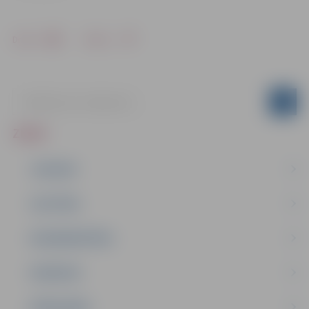
Drukāt
Dalīties
ZIŅAS
JAUNUMI
IZGLĪTĪBA
NODARBINĀTĪBA
PASĀKUMI
PAŠVALDĪBA