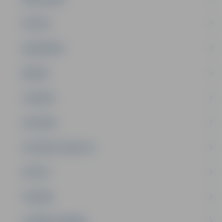
PILSĒTA
SABIEDRĪBA
ĢIMENE
JAUNIEŠI
SATIKSME
SOCIĀLAIS ATBALSTS
SPORTS
TŪRISMS
UZŅĒMĒJDARBĪBA