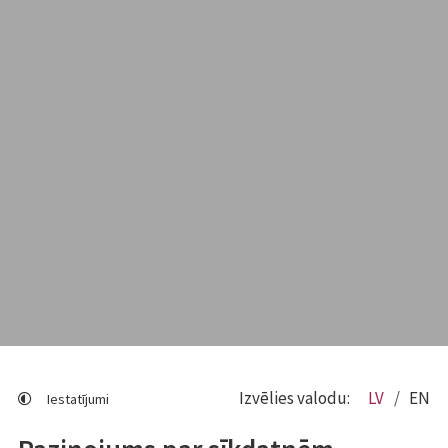
Izvēlies valodu:
LV
EN
Iestatījumi