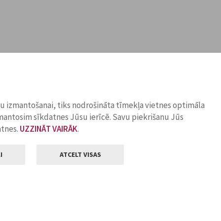
ņu izmantošanai, tiks nodrošināta tīmekļa vietnes optimāla
zmantosim sīkdatnes Jūsu ierīcē. Savu piekrišanu Jūs
atnes.
UZZINĀT VAIRĀK
.
I
ATCELT VISAS