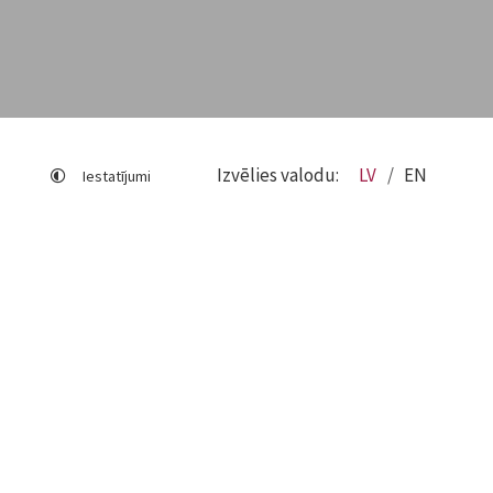
Izvēlies valodu:
LV
EN
Iestatījumi