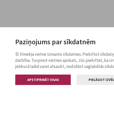
Paziņojums par sīkdatnēm
Šī tīmekļa vietne izmanto sīkdatnes. Piekrītot sīkdat
darbība. Turpinot vietnes apskati, Jūs piekrītat, ka i
jebkurā laikā varat atsaukt, nodzēšot saglabātās sīkd
APSTIPRINĀT VISAS
PIELĀGOT IZVĒL