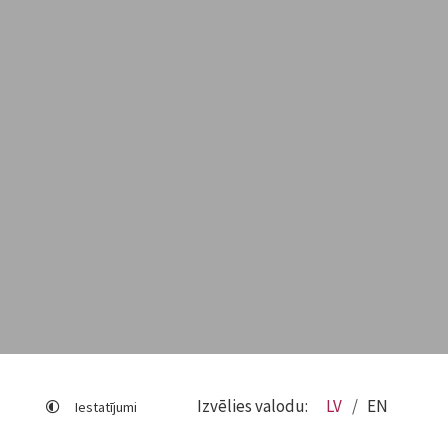
Izvēlies valodu:
LV
EN
Iestatījumi