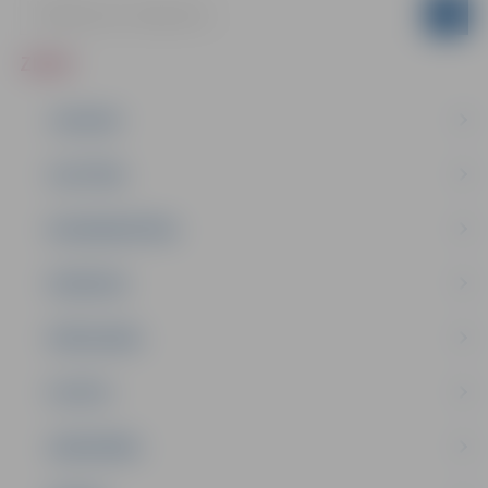
ZIŅAS
JAUNUMI
IZGLĪTĪBA
NODARBINĀTĪBA
PASĀKUMI
PAŠVALDĪBA
PILSĒTA
SABIEDRĪBA