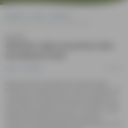
Sākumlapa
Jaunumi
Sabiedrība
Saīsināts mājas karantīnas laiks kontaktpersonām
Klausīties
Saīsināts mājas karantīnas laiks
kontaktpersonām
02/03/2022
Jaunumi
Sabiedrība
Mājas karantīnas ievērošanas laiks visām personām
saīsināts līdz septiņām dienām, savukārt cilvēkiem, kam
ir pietiekama vakcinācijas pret Covid-19 aizsardzība un
iedzīvotājiem ar derīgu pārslimošanas sertifikātu netiks
piemērots kontaktpersonas statuss. To paredz 1. martā
valdībā atbalstītie grozījumi Ministru kabineta
noteikumos “Epidemioloģiskās drošības pasākumi Covid-