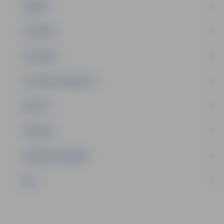
ĢIMENE
JAUNIEŠI
SATIKSME
SOCIĀLAIS ATBALSTS
SPORTS
TŪRISMS
UZŅĒMĒJDARBĪBA
NVO