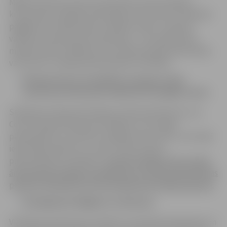
Mājas karantīna atcelta vakcinētiem iedzīvotājiem,
kuriem pēc primārās vakcinācijas ar divu devu vakcīnām
pagājuši ne vairāk kā pieci mēneši vai pēc “Janssen”
vakcīnas vienas devas saņemšanas – ne vairāk kā divi
mēneši, kā arī cilvēkiem, kuri saņēmuši balstvakcināciju
vai kuriem ir derīgs pārslimošanas sertifikāts.
Pārslimošanas sertifikātu izsniegs arī pēc
pozitīva profesionāli veiktā ātrā antigēna testa
Saskaņā ar Eiropas Komisijas 22. februāra lēmumu, ka
Covid-19 pārslimošanas sertifikātu var izsniegt
pamatojoties uz pozitīvu antigēnu ātro testu, arī Latvijā
iedzīvotāji, sākot no 7. marta, varēs saņemt
pārslimošanas sertifikātu,
ja ātrais antigēna tests veikts
ārstniecības iestādē vai aptiekā un to veikusi ārstniecības
persona, farmaceits vai cita noteikumos minēta persona.
Atvieglojumi bēgļiem no Ukrainas
Vienlaikus grozījumos noteikts, ka Ukrainas pilsoņiem un