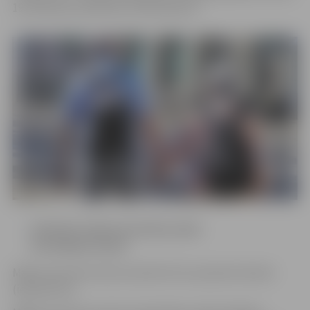
19 infekcijas izplatības ierobežošanai”.
Saīsināts mājas karantīnas laiks
kontaktpersonām
Mājas karantīnas laiks saīsināts līdz septiņām dienām
(iepriekš 10).