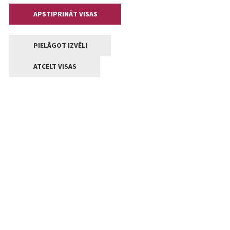
APSTIPRINĀT VISAS
PIELĀGOT IZVĒLI
ATCELT VISAS
Kontakti
Jelgavas valstpilsētas pašvaldība
Lielā iela 11, Jelgava, LV-3001
+371 63005522