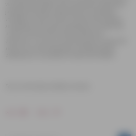
viņu ģimenes locekļiem pirms ieceļošanas Latvijā nebūs
jāuzrāda vakcinācijas, pārslimošanas vai testēšanas
sertifikāts vai testa rezultāts. Ukrainas iedzīvotāji bez
sertifikātiem varēs saņemt pakalpojumus drošajā vidē,
uzrādot Ukrainas izdotu personu apliecinošu
dokumentu. Jau ziņots, ka Ukrainas pilsoņi Latvijā varēs
saņemt visus valsts apmaksātos veselības aprūpes
pakalpojumus, kas pieejami Latvijas iedzīvotājiem.
Foto un informācija: Veselības ministrija
Drukāt
Dalīties