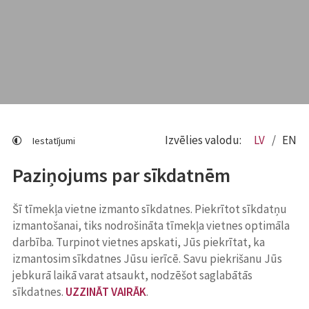
Izvēlies valodu:
LV
EN
Iestatījumi
Paziņojums par sīkdatnēm
Šī tīmekļa vietne izmanto sīkdatnes. Piekrītot sīkdatņu
izmantošanai, tiks nodrošināta tīmekļa vietnes optimāla
darbība. Turpinot vietnes apskati, Jūs piekrītat, ka
izmantosim sīkdatnes Jūsu ierīcē. Savu piekrišanu Jūs
jebkurā laikā varat atsaukt, nodzēšot saglabātās
sīkdatnes.
UZZINĀT VAIRĀK
.