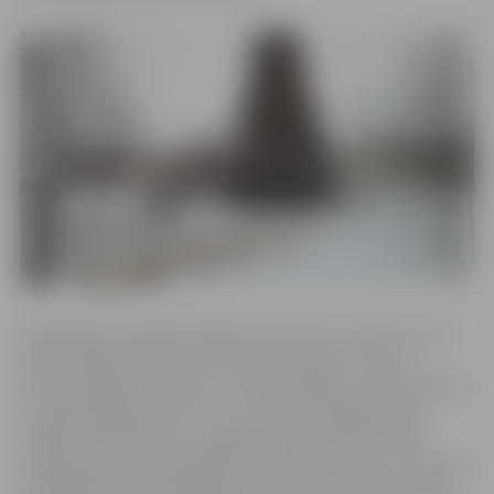
Pašvaldības iestādē “Pilsētsaimniecība” informē, ka no
svētku egles pirmās tiek noņemtas pērļu, zelta un
bronzas krāsas bumbas un to demontāža un ieziemošana
ir darbietilpīgs process. “To izvietošana eglē prasīja
nedēļu, bet bumbu un 3000 metru garo LED virteņu
noņemšanai esam ieplānojuši trīs četras dienas,” informē
“Pilsētsaimniecībā”. Egles konstrukcijas demontāža gan