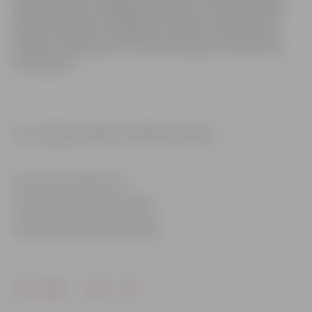
Dobeles šosejā un mirgojošie 3D dekori Satiksmes ielā.
Tāpat tika noņemti LED gaismas dekori metāla tūtām
stacijas rotācijas aplī un Lietuvas šosejas un Miera ielas
krustojumā.
Foto: Jelgavas pilsēta, “Pilsētsaimniecība”
Informācija sagatavota
Jelgavas pilsētas pašvaldības
Sabiedrisko attiecību pārvaldē
Drukāt
Dalīties