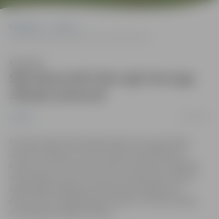
Sākumlapa
Jaunumi
Sāk demontēt lielo egli Hercoga Jēkaba laukumā
Klausīties
Sāk demontēt lielo egli Hercoga
Jēkaba laukumā
18/01/2021
Jaunumi
Pirmdien sākta lielās pilsētas egles Hercoga Jēkaba
laukumā rotājumu un LED virteņu demontāža, kas
aizņems trīs četras dienas. Bet konstrukciju veidojošās
mazās eglītes, kā arī to noturošo metāla rāmi noņems
nākamnedēļ. Pakāpeniski līdz janvāra beigām tiks
demontēti arī pārējie gaismas dekori, kas iedzīvotājus
priecēja gada nogales svētkos.