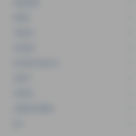
SABIEDRĪBA
ĢIMENE
JAUNIEŠI
SATIKSME
SOCIĀLAIS ATBALSTS
SPORTS
TŪRISMS
UZŅĒMĒJDARBĪBA
NVO