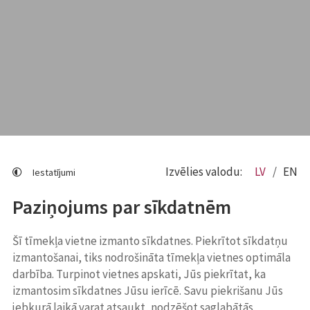
Izvēlies valodu:
LV
EN
Iestatījumi
Paziņojums par sīkdatnēm
Šī tīmekļa vietne izmanto sīkdatnes. Piekrītot sīkdatņu
izmantošanai, tiks nodrošināta tīmekļa vietnes optimāla
darbība. Turpinot vietnes apskati, Jūs piekrītat, ka
izmantosim sīkdatnes Jūsu ierīcē. Savu piekrišanu Jūs
jebkurā laikā varat atsaukt, nodzēšot saglabātās