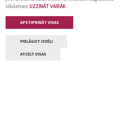
sīkdatnes.
UZZINĀT VAIRĀK
.
APSTIPRINĀT VISAS
PIELĀGOT IZVĒLI
ATCELT VISAS
Kontakti
Jelgavas valstpilsētas pašvaldība
Lielā iela 11, Jelgava, LV-3001