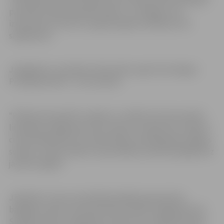
paredzēta tikai nākampirmdien, un 33 egles, kas
izmantotas 18 metrus augstās egles būvēšanā, tiks
sašķeldotas.
Jāatgādina, ka pilsētas lielā svētku egle tika iedegta
Pirmajā adventē – 29. novembrī.
“Pilsētsaimniecībā” norāda, ka, tiklīdz būs demontēta
lielā egle, pakāpeniski tiks noņemti arī gaismas rotājumi
citviet pilsētvidē, kas iedzīvotājus priecēja gada nogales
svētkos. Svētku dekoru demontāžu iecerēts pabeigt līdz
janvāra nogalei.
Jāpiebilst, ka jau aizvadītajā nedēļā, gatavojoties
bargajam salam, tika demontēti septiņi mirgojošie koki
Stacijas parkā, mirgojošās virtenes trīs metāla karkasos