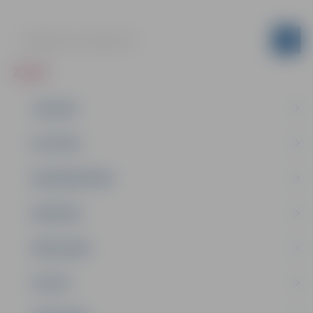
ZIŅAS
JAUNUMI
IZGLĪTĪBA
NODARBINĀTĪBA
PASĀKUMI
PAŠVALDĪBA
PILSĒTA