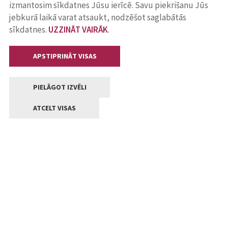
izmantosim sīkdatnes Jūsu ierīcē. Savu piekrišanu Jūs
jebkurā laikā varat atsaukt, nodzēšot saglabātās
sīkdatnes.
UZZINĀT VAIRĀK
.
APSTIPRINĀT VISAS
PIELĀGOT IZVĒLI
ATCELT VISAS
Kontakti
Jelgavas valstpilsētas pašvaldība