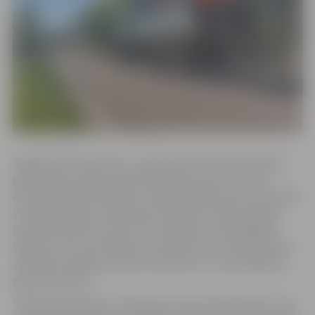
Sagatavojot ceļa virsmu, vispirms tiek veikta atsevišķu
grants ielu brauktuvju greiderēšana, pēc tam seko
atputekļošanas līdzekļa – kalcija hlorīda (CaCL2) iestrāde
virsmas segumā, vienlaicīgi izsmidzinot ūdeni. Kalcija
hlorīds piesaista mitrumu no brauktuves apakšējiem
slāņiem un no atmosfēras, nodrošinot to, ka brauktuves
virskārtā smalkie putekļi ir sasaistīti un to izplatīšanās
gaisā samazinās.
“Pilsētsaimniecība” informē, ka nav normatīvo aktu, kas