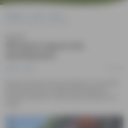
Sākumlapa
Jaunumi
Pilsēta
Sāk grants seguma ielu atputekļošanu
Klausīties
Sāk grants seguma ielu
atputekļošanu
17/05/2024
Jaunumi
Pilsēta
Pilsētā uzsākta grants ielu atputekļošana. To paredzēts
veikt 46 ielu posmos ar kopējo platību gandrīz 90
tūkstoši kvadrātmetru. Darbus plānots pabeigt līdz 22.
maijam.