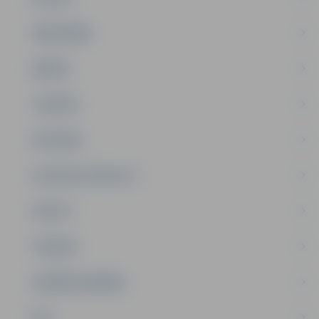
SABIEDRĪBA
ĢIMENE
JAUNIEŠI
SATIKSME
SOCIĀLAIS ATBALSTS
SPORTS
TŪRISMS
UZŅĒMĒJDARBĪBA
NVO