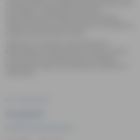
nosaka pašvaldībai par obligātu veikt grants seguma ielu
atputekļošanu. Jelgavā grants seguma ielu
atputekļošana tiek izvērtēta pēc nepieciešamības,
satiksmes intensitātes, apbūves blīvuma un finansējuma
iespējām piešķirtā budžeta robežās.
Jāpiebilst, ka, atkarībā no nepieciešamības un
laikapstākļiem, atsevišķas ielas un ielu posmus vasaras
sezonā ir plānots atputekļot atkārtoti. 2024. gada
budžetā grants segumu atputekļošanai ir paredzēti 63
tūkstoši eiro.
Foto: "Pilsētsaimniecība"
Ziņu sagatavoja
Sabiedrisko attiecību departaments