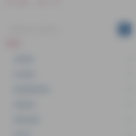
Drukāt
Dalīties
ZIŅAS
JAUNUMI
IZGLĪTĪBA
NODARBINĀTĪBA
PASĀKUMI
PAŠVALDĪBA
PILSĒTA