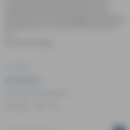
1. līnijai tiks atjaunots asfaltbetona segums, kā arī
pārbūvētas lietusūdens kanalizācijas tīklu akas un
izbūvēti pievadi, izbūvēts ūdensapgādes un kanalizācijas
tīkls, apgaismojums un pārbūvēti elektronisko sakaru
tīkli.
Būvdarbi sāksies šogad.
Foto: Jelgava.lv
Ziņu sagatavoja
Sabiedrisko attiecību departaments
Drukāt
Dalīties