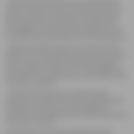
– pārbūvēs Atmodas ielas posmu līdz Lapskalna ielai,
tostarp izbūvējot divus jaunus ielas posmus 810 metru
garumā, lai savienotu Atmodas ielu ar Dobeles šoseju.
Ielā tiks pārbūvēti arī lietusūdens kanalizācijas tīkli,
ūdensapgādes un kanalizācijas tīkli, apgaismojums, kā
arī izbūvēts elektronisko sakaru tīkls un autostāvvietas;
– pārbūvēs Lapskalna ielas posmu no Slokas ielas līdz
Zvejnieku ielai, tostarp plānota jauna ielas posma izbūve
46 metru garumā, iekļaujot lietusūdens kanalizācijas
tīklu aku pārbūvi un pievadu izbūvi, ūdensapgādes un
kanalizācijas tīklu, apgaismojuma un elektronisko sakaru
tīklu izbūvi un pārbūvi;
– pārbūvēs Slokas ielas posmu no Meiju ceļa līdz
Lapskalna ielai, iekļaujot lietusūdens kanalizācijas tīklu
aku pārbūvi un pievadu izbūvi, ūdensapgādes un
kanalizācijas tīklu, apgaismojuma un elektronisko sakaru
tīklu izbūvi un pārbūvi.
Savukārt Meiju ceļa posmā no Satiksmes ielas līdz