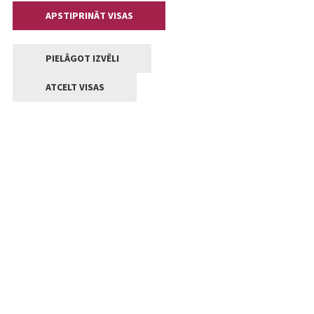
APSTIPRINĀT VISAS
PIELĀGOT IZVĒLI
ATCELT VISAS
Kontakti
Jelgavas valstpilsētas pašvaldība
Lielā iela 11, Jelgava, LV-3001
+371 63005522