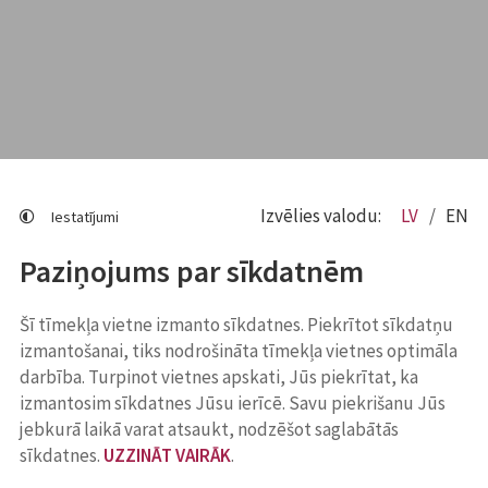
Izvēlies valodu:
LV
EN
Iestatījumi
Paziņojums par sīkdatnēm
Šī tīmekļa vietne izmanto sīkdatnes. Piekrītot sīkdatņu
izmantošanai, tiks nodrošināta tīmekļa vietnes optimāla
darbība. Turpinot vietnes apskati, Jūs piekrītat, ka
izmantosim sīkdatnes Jūsu ierīcē. Savu piekrišanu Jūs
jebkurā laikā varat atsaukt, nodzēšot saglabātās
sīkdatnes.
UZZINĀT VAIRĀK
.