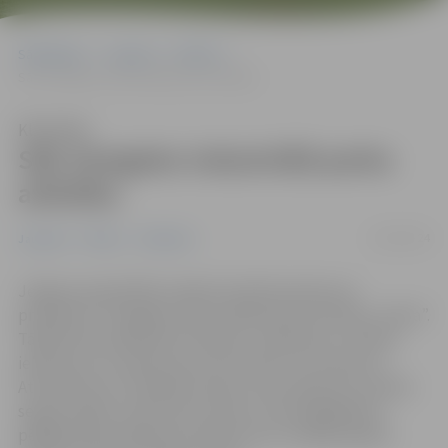
Sākumlapa
Jaunumi
Pilsēta
Sāk Zemgales industriālā parka attīstību
Klausīties
Sāk Zemgales industriālā parka
attīstību
23/04/2024
Jaunumi
Pilsēta
Satiksme
Jelgavas pašvaldība maijā izsludinās iepirkumu
projektam “Zemgales industriālā parka attīstība, I kārta”.
Tā gaitā tiks pārbūvēti Atmodas, Lapskalna un Slokas
ielas posmi, izveidoti jauni ielu posmi, lai savienotu
Atmodas ielu ar Dobeles šoseju, kā arī atjaunots asfalta
segums Meiju ceļā. Šis būs viens no vērienīgākajiem
pēdējā laika projektiem pilsētā, kas tuvākajos gados