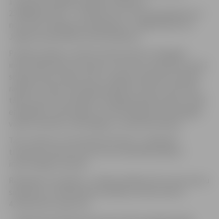
1. februārī. Kopējās projekta izmaksas ir
23 968 935,45 eiro – 20 miljoni eiro ir ES Atveseļošanas un
noturības mehānisma finansējums, 3 968 935,45 eiro ir
Jelgavas pašvaldības līdzfinansējums.
Projekta mērķis ir attīstīt infrastruktūru Zemgales
industriālā parka teritorijai un investoru piesaistei, kā arī
sekmēt jaunu darba vietu ar augstu pievienoto vērtību
radīšanu. Parka teritorijā perspektīvi varētu attīstīties
tādas nozares kā zināšanu ietilpīga bioekonomika, viedā
enerģētika, informācijas un komunikācijas tehnoloģijas,
viedie materiāli, tehnoloģijas un inženiersistēmas.
Taču vispirms, lai teritorija attīstītos, ir jāsakārto
transporta infrastruktūra, kas nodrošinās piekļuvi
industriālajam parkam.
Realizējot šo projektu, uzlabos pilsētas četru ielu posmu
satiksmes un inženierkomunikāciju infrastruktūru
4,16 kilometru garumā: