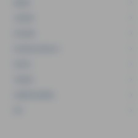
ĢIMENE
JAUNIEŠI
SATIKSME
SOCIĀLAIS ATBALSTS
SPORTS
TŪRISMS
UZŅĒMĒJDARBĪBA
NVO