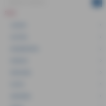
ZIŅAS
JAUNUMI
IZGLĪTĪBA
NODARBINĀTĪBA
PASĀKUMI
PAŠVALDĪBA
PILSĒTA
SABIEDRĪBA