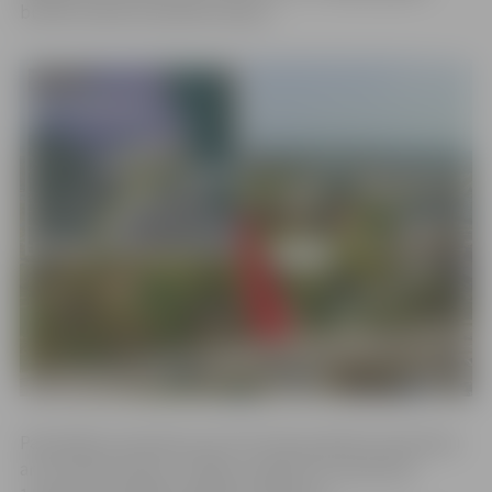
būtiski mainīs šo pilsētas rajonu.
Pašvaldība vienošanos par ES fonda projekta īstenošanu
ar Centrālo finanšu un līgumu aģentūru parakstīja