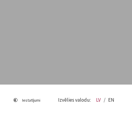
Izvēlies valodu:
LV
EN
Iestatījumi