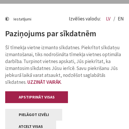
Izvēlies valodu:
LV
EN
Iestatījumi
Paziņojums par sīkdatnēm
Šī tīmekļa vietne izmanto sīkdatnes. Piekrītot sīkdatņu
izmantošanai, tiks nodrošināta tīmekļa vietnes optimāla
darbība. Turpinot vietnes apskati, Jūs piekrītat, ka
izmantosim sīkdatnes Jūsu ierīcē. Savu piekrišanu Jūs
jebkurā laikā varat atsaukt, nodzēšot saglabātās
sīkdatnes.
UZZINĀT VAIRĀK
.
APSTIPRINĀT VISAS
PIELĀGOT IZVĒLI
ATCELT VISAS