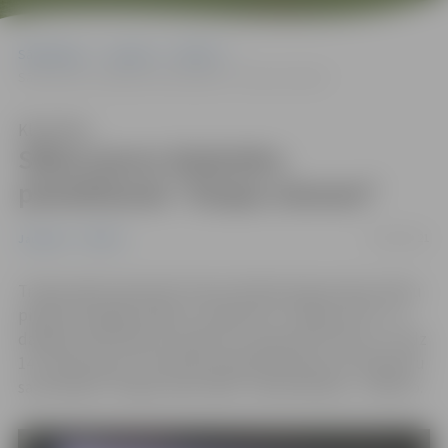
Sākumlapa
Jaunumi
Pilsēta
Sākas jauno dzejnieku pieteikšanās “Dzejas slamam”
Klausīties
Sākas jauno dzejnieku
pieteikšanās “Dzejas slamam”
01/09/2021
Jaunumi
Pilsēta
Tradicionāli septembrī tiek atzīmēta Dzejas diena. Mūsu
pilsētā tā šogad ienāks ar vadmotīvu “Dzejas vilnī”, un
dažādas aktivitātes iecerētas 16. septembrī. Bet no 1. līdz
14. septembrim izsludināta pieteikšanās jauno dzejnieku
sacensībām “Dzejas slams 2021”. Galvenā balva – 100 eiro.