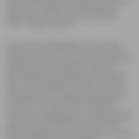
Miezītes bibliotēkas Dobeles šosejā 100, pulksten 13.40 –
pie Pārlielupes bibliotēkas Loka maģistrālē 17, bet
pulksten 14.40 – pie bērnu un jauniešu bibliotēkas
“Zinītis” Zemgales prospektā 7.
“Dzejas viļņa” kulminācija gaidāma pie “Silvas” tējas
namiņa Pasta salā. Pulksten 16 tur norisināsies konkurss
“Dzejas slams 2021” jeb jauno dzejnieku sacensības, kad
dzejnieki izpilda savus oriģināldarbus un žūrijas un
skatītāju balsojumā tiek noteikts uzvarētājs. Galvenās
balva – 100 eiro no Jelgavas bibliotēkas. “Dzejas slamu”
vadīs Latvijas Nacionālā teātra aktrise Zane Jančevska.
Lai piedalītos konkursā, obligāti iepriekš jāpiesakās, un
to var izdarīt, no 1. septembra līdz 14. septembra
pulksten 12 sūtot pieteikumu ar savu dzejas piemēru uz
e-pasta adresi dzeja2021@gmail.com. Apstiprinājums par
dalību tiks izziņots līdz 15. septembra pulksten 18.
Neskaidrību gadījumā lūgums zvanīt pa tālruni 29445246.