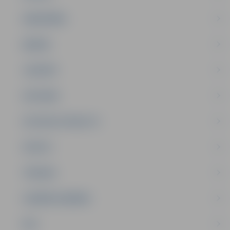
SABIEDRĪBA
ĢIMENE
JAUNIEŠI
SATIKSME
SOCIĀLAIS ATBALSTS
SPORTS
TŪRISMS
UZŅĒMĒJDARBĪBA
NVO