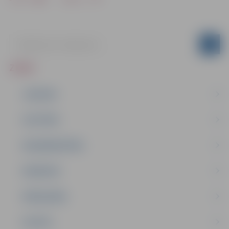
ZIŅAS
JAUNUMI
IZGLĪTĪBA
NODARBINĀTĪBA
PASĀKUMI
PAŠVALDĪBA
PILSĒTA