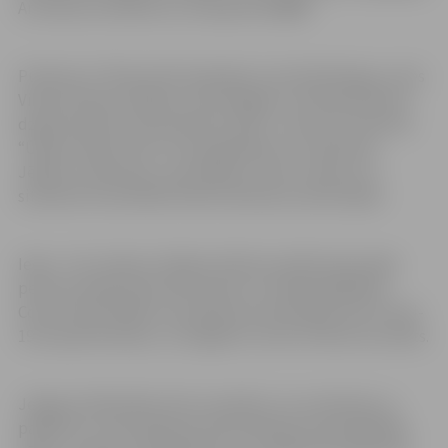
Ar konkursa nolikumu var iepazīties
ŠEIT
.
Pulksten 17.30 iecerēti dzejnieku Ivara Šteinberga, Lotes
Vilmas Vītiņas, Marijas Luīzes Meļķes un Eduarda Aivara
dzejas lasījumi, bet pulksten 18.30 – koncertuzvedums
“Ūdens malas ritmi”, kurā piedalīsies Z.Jančevska,
Jēkabs Jančevskis, Lauma Bērza, Ansis Jansons un
sitaminstrumentāliste Marta Kauliņa ar perkusijām.
Ieeja – bez maksas. Pasākumā Pasta salā būs jāuzrāda
personu apliecinošs dokuments un derīgs digitālais
Covid-19 sertifikāts, kas apliecina vakcināciju pret Covid-
19 vai pārslimošanu, vai negatīvs Covid-19 testa rezultāts.
Jelgavas bibliotēka vērš uzmanību, ka, ierodoties uz
pasākumu, tiks apkopota informācija par apmeklētāju: