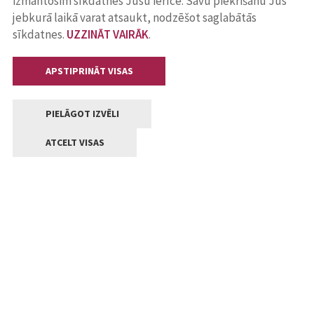
izmantosim sīkdatnes Jūsu ierīcē. Savu piekrišanu Jūs
jebkurā laikā varat atsaukt, nodzēšot saglabātās
sīkdatnes.
UZZINĀT VAIRĀK
.
APSTIPRINĀT VISAS
PIELĀGOT IZVĒLI
ATCELT VISAS
Kontakti
Jelgavas valstpilsētas pašvaldība