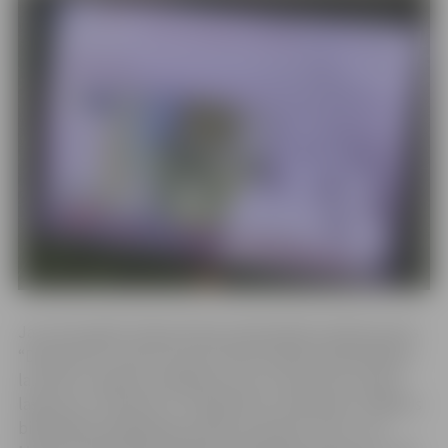
Jau sesto gadu Dzejas dienas ieskandinās velobrauciens
“Dzejritenis”, pieturot pie četrām pilsētas bibliotēkām,
lai vērotu radošus priekšnesumus un klausītos dzejas
lasījumus. Pulksten 11 “Dzejritenis” piestās pie Jelgavas
bibliotēkas Akadēmijas ielā 26, pulksten 12.20 – pie