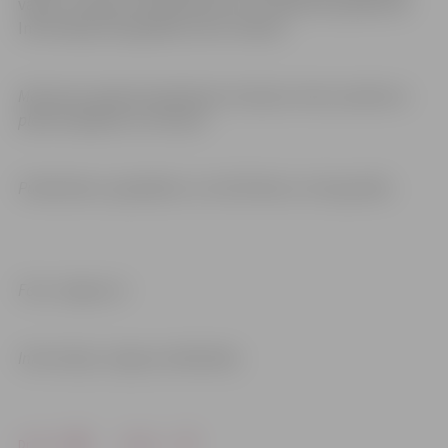
vārds, uzvārds, kontakttālrunis un sēdvieta pasākumā.
Informācija tiks glabāta vienu mēnesi.
Mainoties epidemioloģiskajai situācijai valstī, pasākuma
plānā iespējamas izmaiņas.
Publicitātes vajadzībām var tikt filmēts un fotografēts.
Foto: Jelgava.lv
Informācija: Jelgavas bibliotēka
Drukāt
Dalīties