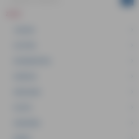
ZIŅAS
JAUNUMI
IZGLĪTĪBA
NODARBINĀTĪBA
PASĀKUMI
PAŠVALDĪBA
PILSĒTA
SABIEDRĪBA
ĢIMENE