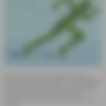
Iniciatīvu cikla “Sportotava” aktivitātei “Pavasara
vēstneši” pieteikušies 110 dalībnieki, kuri pēc nejaušības
principa sadalīti piecās komandās – pa 22 katrā. Šogad
komandām doti Jelgavas teritorijā esošo upju
nosaukumi: “Driksa”, “Svēte”, “Platone”, “Vircava” un
“Lielupe”.