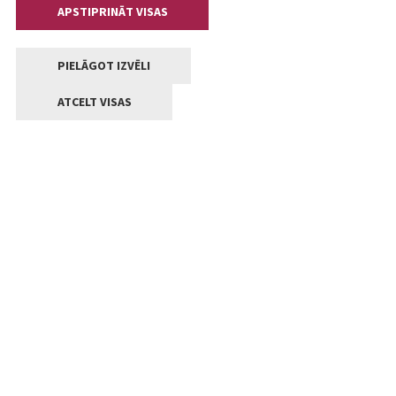
APSTIPRINĀT VISAS
PIELĀGOT IZVĒLI
ATCELT VISAS
Kontakti
Jelgavas valstpilsētas pašvaldība
Lielā iela 11, Jelgava, LV-3001
+371 63005522
pasts@jelgava.lv