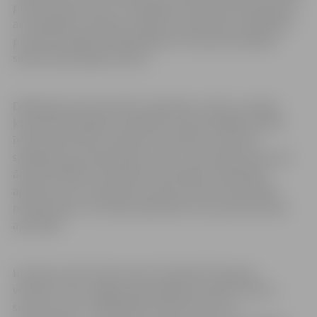
punktu kopsummu. Uzvarētāju komanda tiks apbalvota
ar medaļām un balvām. Tāpat pa vienam pēc nejaušības
principa izvēlētam dalībniekam no katras komandas
saņems pārsteiguma balvu.
Dalībnieku personas dati, piemēram, vārds, uzvārds,
kontaktinformācija, fotoattēli, tiks apstrādāti nolūkā
īstenot aktivitāti, novērtēt rezultātus, informēt
sabiedrību par aktivitātes norisi un veicināt interesi par
āra aktivitātēm. Piesakoties aktivitātei, dalībnieks
apliecina, ka ir iepazinies ar personas datu apstrādes
noteikumiem un sniedz piekrišanu savu personas datu
apstrādei.
Iniciatīvu cikla “Sportotava” aktivitāti “Pavasara
vēstneši” rīko Jelgavas pašvaldības iestāde “Sporta
servisa centrs” sadarbībā ar distantrcae.com.