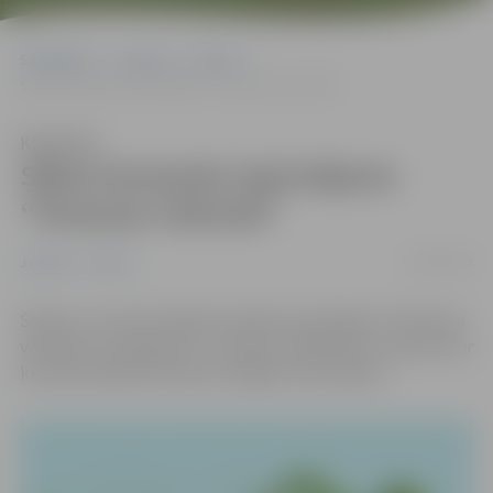
Sākumlapa
Jaunumi
Sports
Sākas komandu izaicinājums “Pavasara vēstneši”
Klausīties
Sākas komandu izaicinājums
“Pavasara vēstneši”
14/03/2022
Jaunumi
Sports
Šodien, 14. martā, sākas komandu izaicinājums
“
Pavasara
vēstneši
“
, kas ilgs līdz 17. aprīlim. Dalībnieku uzdevums ir
krāt aktivitātes kilometrus kājām vai braukšus.