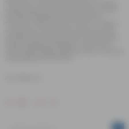
“Sportotava” ir sportisko iniciatīvu cikls, kura mērķis ir
mudināt Jelgavas iedzīvotājus nodarboties ar fiziskām
aktivitātēm visa gada garumā. Cikla nosaukums
“Sportotava” radies no vārdiem “sportot” un “Jelgava”
un apzīmē vietu, kurā rast idejas un iedvesmu sporta
aktivitātēm. Informācija par iniciatīvu cikla aktivitātēm
pieejama mājaslapas www.jelgava.lv “Sporta servisa
centra” sadaļā, iestādes sociālo tīklu kontos un Facebook
publiskajā grupā “SPORTOTAVA”.
Foto: Pixabay.com
Drukāt
Dalīties