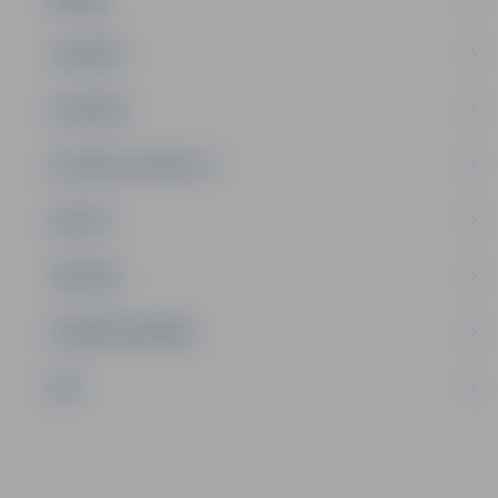
JAUNIEŠI
SATIKSME
SOCIĀLAIS ATBALSTS
SPORTS
TŪRISMS
UZŅĒMĒJDARBĪBA
NVO