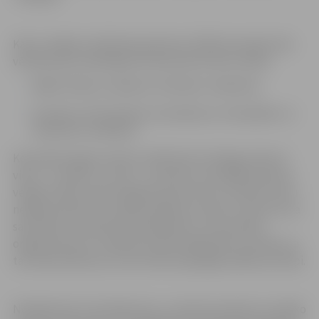
Katru nedēļu (svētdienā pulksten 23:59) komandas tiks
vērtētas pēc sakrātajiem kilometriem divos veidos:
kājām (iešana, soļošana, skriešana, nūjošana),
braukšus (skrituļošana, braukšana ar velosipēdu un
skrejriteni, airēšana).
Komandas iegūs punktus atbilstoši izcīnītajai vietai (1.
vieta – 1 punkts, 2. vieta – 2 punkti un tā tālāk) katrā no
veidiem. Abos veidos iegūtie punkti tiks summēti. Katru
nedēļu kilometru uzskaite sāksies no jauna. Jāuzsver, ka
sacensību rezultāti tiks pārbaudīti, un sacensību
organizatoram ir tiesības anulēt dalībnieka rezultātu, ja
tas rada aizdomas, ka nav ievēroti godīgas spēles principi.
Noslēdzoties izaicinājumam, uzvarēs komanda ar mazāko