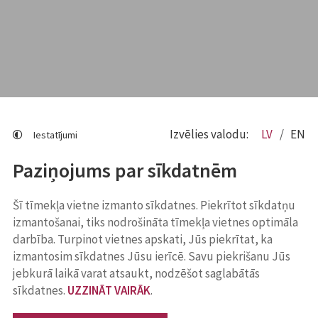
Izvēlies valodu:
LV
EN
Iestatījumi
Paziņojums par sīkdatnēm
Šī tīmekļa vietne izmanto sīkdatnes. Piekrītot sīkdatņu
izmantošanai, tiks nodrošināta tīmekļa vietnes optimāla
darbība. Turpinot vietnes apskati, Jūs piekrītat, ka
izmantosim sīkdatnes Jūsu ierīcē. Savu piekrišanu Jūs
jebkurā laikā varat atsaukt, nodzēšot saglabātās
sīkdatnes.
UZZINĀT VAIRĀK
.