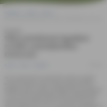
Sākumlapa
Jaunumi
Pilsēta
Sākas pieteikšanās ikgadējam sociālās uzņēmējdarbības konkursam
Klausīties
Sākas pieteikšanās ikgadējam
sociālās uzņēmējdarbības
konkursam
27/08/2025
Jaunumi
Pilsēta
Sabiedrība
No 27. augusta līdz 19. septembrim esošie un topošie
sociālie uzņēmēji no visas Latvijas aicināti pieteikties
ikgadējā Latvijas Sociālās uzņēmējdarbības asociācijas un
Luminor bankas organizētajā sociālās uzņēmējdarbības
piču jeb prezentāciju konkursā “Tam labam būs augt
2025”. Kopējais balvu fonds – finansējums sociālās biznesa