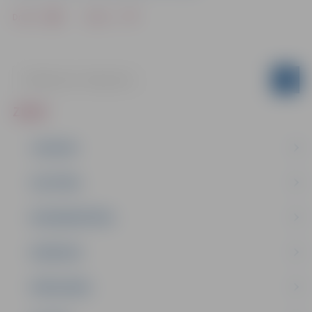
Drukāt
Dalīties
ZIŅAS
JAUNUMI
IZGLĪTĪBA
NODARBINĀTĪBA
PASĀKUMI
PAŠVALDĪBA