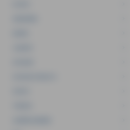
PILSĒTA
SABIEDRĪBA
ĢIMENE
JAUNIEŠI
SATIKSME
SOCIĀLAIS ATBALSTS
SPORTS
TŪRISMS
UZŅĒMĒJDARBĪBA