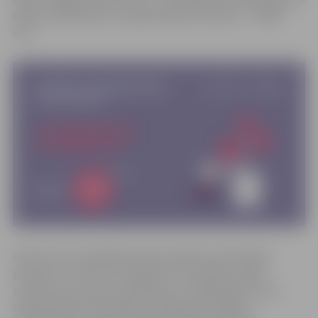
idejas realizēšanai vai organizācijas attīstībai – ir 8000
eiro.
Konkursā var piedalīties gan juridiskas, gan fiziskas
personas. Tie var būt uzņēmumi ar vai bez sociālā
uzņēmuma statusa, biedrības un nodibinājumi, kam
nepieciešamas finansējums kādas jaunas idejas