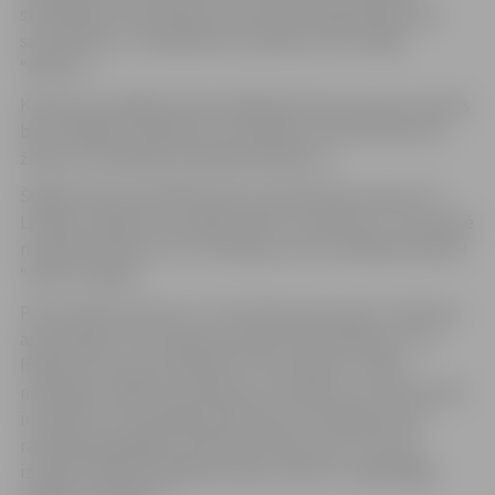
skatītājiem visā Latvijā, kuriem būs iespēja balsot par
savu favorītu. Tiešraide būs skatāma ziņu medijā
“Delfi.lv”.
Konkursa noslēgumā divi dalībnieki katrs saņems naudas
balvu 4000 eiro apmērā. Uzvarētājus noteiks konkursa
žūrija un tiešraides skatītāju balsojums.
Šogad konkursa finālā viena no iniciatīvām saņems arī
Latvijas vadošā ziņu medija “Delfi” specbalvu. Tas nozīmē
ne tikai atzinību, bet arī iespēju par sevi plašāk pastāstīt
“Delfi” kanālos.
Prezentāciju konkurss “Tam labam būs augt” notiek jau
astoto gadu. Pērn tajā tika saņemti 92 pieteikumi, un
finālā uzvaru guva biedrība “Tavi draugi” ar ideju
nederīgos ziedotos priekšmetus atjaunot un iznomāt kā
inventāru. Par skatītāju balsojuma uzvarētāju kļuva
radošās ilgtspējības platforma “Bourzma” ar ieceri
izveidot tekstila augšupstrādes darbnīcu ilgtspējīga