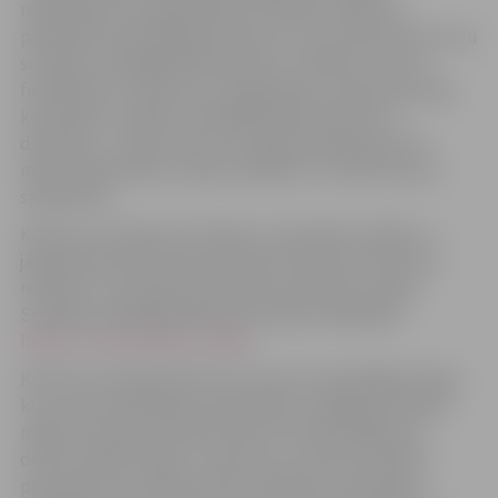
realizēšanai vai organizācijas attīstībai. Tāpat var
pieteikties individuālas personas, kuras vēl tikai lolo savu
sociālās uzņēmējdarbības ideju un meklē tai starta
finansējumu. Pieteikt var organizāciju vai biznesa ideju,
kas atbilst sociālās uzņēmējdarbības būtībai un
definīcijai – ražot preces vai sniegt pakalpojumus ar
mērķi risināt kādu sociālo problēmu un radīt labumu
sabiedrībai.
Konkurss norisinās trīs kārtās. Lai pieteiktu dalību, ir
jāaizpilda elektroniska pieteikuma anketa. Konkursa
nolikums un pieteikuma anketa atrodama Latvijas
Sociālās uzņēmējdarbības asociācijas mājaslapā
https://sua.lv/konkurss-2025
.
Konkursa otrajai kārtai tiks virzītas 25 spēcīgākās idejas,
kuru autori piedalīsies apmācībās un apgūs pičošanas
mākslu. Konkursa fināls notiks 16. oktobrī Rīgā, kur
desmit finālisti kāps uz skatuves un piecās minūtēs
prezentēs savu ideju konkursa žūrijai un tiešraides