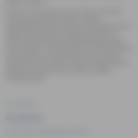
apģērba radīšanai.
Konkursa “Tam labam būs augt” mērķis ir veicināt jau
esošu sociālo uzņēmumu un jaunu sociālās
uzņēmējdarbības ideju attīstību, kā arī pastāstīt par šīm
idejām visai Latvijai. Konkursa galvenais partneris ir
Luminor banka. Pasākumu atbalsta labdarības veikalu
tīkls “Otrā elpa”, ziņu medijs “Delfi” un Attīstības finanšu
institūcija “Altum”, līdzfinansējot tā norisi no Eiropas
Savienības fondu resursiem – Eiropas Sociālā fonda Plus
projekts Nr. 4.3.3.3/1/24/I/001 “Atbalsts sociālajai
uzņēmējdarbībai”.
Foto: Publicitātes
Ziņu sagatavoja
Latvijas Sociālās uzņēmējdarbības asociācija