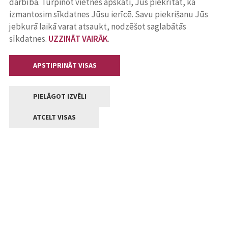
darbība. Turpinot vietnes apskati, Jūs piekrītat, ka
izmantosim sīkdatnes Jūsu ierīcē. Savu piekrišanu Jūs
jebkurā laikā varat atsaukt, nodzēšot saglabātās
sīkdatnes.
UZZINĀT VAIRĀK
.
APSTIPRINĀT VISAS
PIELĀGOT IZVĒLI
ATCELT VISAS
Kontakti