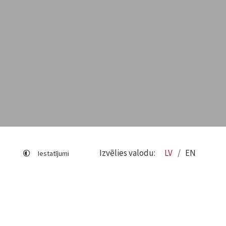
Izvēlies valodu:
LV
EN
Iestatījumi