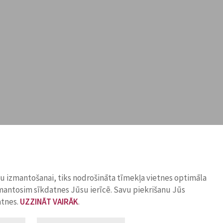
ņu izmantošanai, tiks nodrošināta tīmekļa vietnes optimāla
zmantosim sīkdatnes Jūsu ierīcē. Savu piekrišanu Jūs
atnes.
UZZINĀT VAIRĀK
.