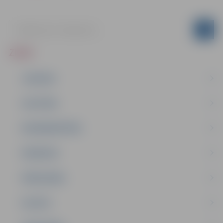
ZIŅAS
JAUNUMI
IZGLĪTĪBA
NODARBINĀTĪBA
PASĀKUMI
PAŠVALDĪBA
PILSĒTA