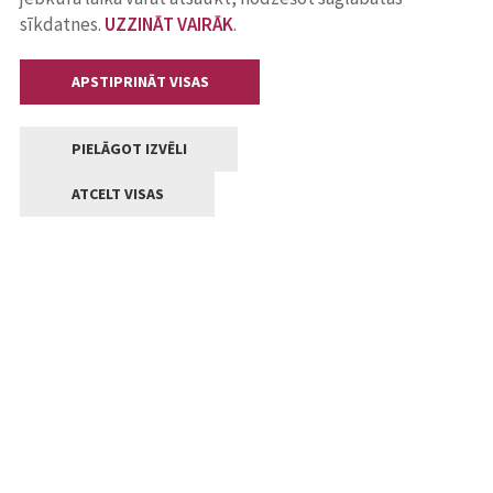
sīkdatnes.
UZZINĀT VAIRĀK
.
APSTIPRINĀT VISAS
PIELĀGOT IZVĒLI
ATCELT VISAS
Kontakti
Jelgavas valstpilsētas pašvaldība
Lielā iela 11, Jelgava, LV-3001