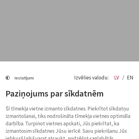
Izvēlies valodu:
LV
EN
Iestatījumi
Paziņojums par sīkdatnēm
Šī tīmekļa vietne izmanto sīkdatnes. Piekrītot sīkdatņu
izmantošanai, tiks nodrošināta tīmekļa vietnes optimāla
darbība. Turpinot vietnes apskati, Jūs piekrītat, ka
izmantosim sīkdatnes Jūsu ierīcē. Savu piekrišanu Jūs
jebkurā laikā varat atsaukt, nodzēšot saglabātās