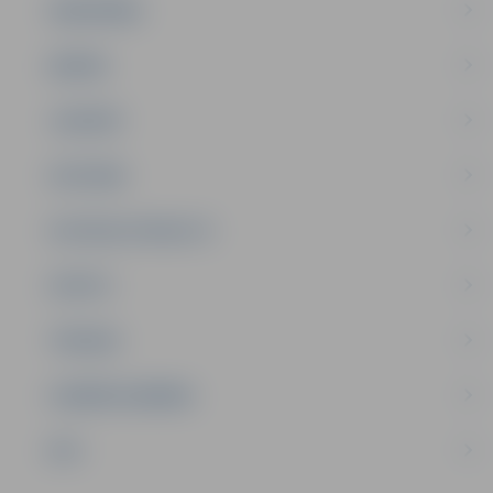
SABIEDRĪBA
ĢIMENE
JAUNIEŠI
SATIKSME
SOCIĀLAIS ATBALSTS
SPORTS
TŪRISMS
UZŅĒMĒJDARBĪBA
NVO