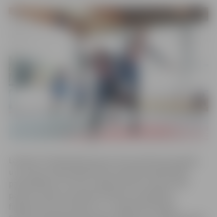
Latvijas 3×3 basketbola kausa izcīņa notiek pirmo gadu,
un to rīko Latvijas Basketbola savienība sadarbībā ar
pašvaldībām un turnīru organizatoriem. Kopumā 20
posmos vīriešu komandas cīnīsies par iekļūšanu
finālturnīrā, kas notiks 6. un 7. augustā Ventspilī.