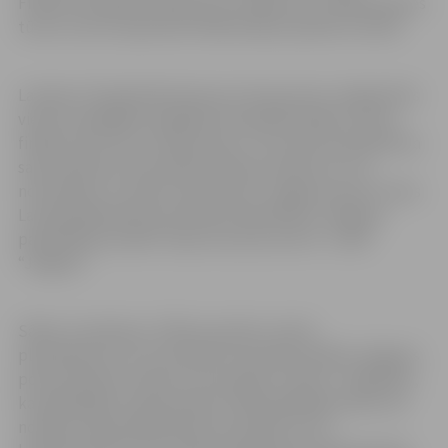
Finālturnīra galvenā balva būs ceļazīme uz FIBA Pasaules
tūres turnīru septembrī Nīderlandes pilsētā Utrehtā.
Latvijas 3×3 basketbola kausa izcīņas posms Jelgavā būs
viena no pēdējām iespējām komandām iekļūt turnīra
finālā, jo būs 18. no 20 posmiem. Tas notiks 30. jūlijā Pasta
salas slidotavā. Sacensības sāksies pulksten 12 un
norisināsies uz diviem laukumiem. Jelgavas posmu rīkos
Latvijas Basketbola savienība sadarbībā ar Jelgavas
pašvaldības iestādi “Sporta servisa centrs” un BK
“Jelgava”.
Sākot no šodienas, FIBA sacensību vietnē
play.fiba3x3.com var pieteikt komandas dalībai Jelgavas
posmā. Dalīnas maksa no komandas ir 30 eiro. Jāpiebilst,
ka spēlētājiem nepieciešams FIBA spēlētāja profils. Kā
norāda Latvijas Basketbola savienībā, šī 3×3