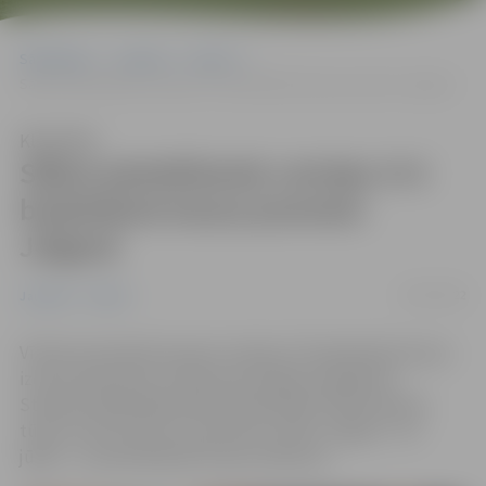
Sākumlapa
Jaunumi
Sports
Sākas pieteikšanās Latvijas 3×3 basketbola kausa posmam Jelgavā
Klausīties
Sākas pieteikšanās Latvijas 3×3
basketbola kausa posmam
Jelgavā
16/07/2022
Jaunumi
Sports
Vīriešu komandas šovasar Latvijas 3×3 basketbola kausa
izcīņas 20 posmos cīnīsies par iespēju piedalīties
Starptautiskās Basketbola federācijas FIBA Pasaules
tūres turnīrā. Viens no posmiem notiks Jelgavā – 30.
jūlijā – un pieteikšanās tam jau sākusies.