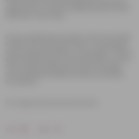
basketbolistiem būs lieliska iespēja krāt FIBA pasaules
ranga punktus, jo Latvijas 3×3 basketbola kausa izcīņai ir
FIBA “Quest” tūres statuss.
Posma uzvarētāji saņems ceļazīmi uz kausa izcīņas finālu
Ventspilī, kā arī naudas balvu 300 eiro. 2. vietas ieguvēji
saņems naudas balvu 200 eiro, 3. vietas ieguvēji – 100 eiro.
Kopumā finālā Ventspilī startēs 24 komandas, no kuriem
22 būs ceļazīmju īpašnieki, bet vēl divas vietas iegūs
tūres kopvērtējuma labākās komandas, kas palikušas
bez ceļazīmes.
Foto: Jelgavas Sporta servisa centra arhīvs
Drukāt
Dalīties