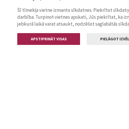
Šī tīmekļa vietne izmanto sīkdatnes. Piekrītot sīkdat
darbība. Turpinot vietnes apskati, Jūs piekrītat, ka i
jebkurā laikā varat atsaukt, nodzēšot saglabātās sīkd
APSTIPRINĀT VISAS
PIELĀGOT IZVĒL
Kontakti
Jelgavas valstp
Lielā iela 11
+371 630055
pasts@jelga