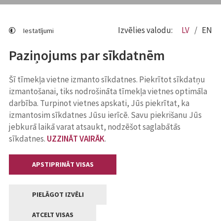
Izvēlies valodu:
LV
EN
Iestatījumi
Paziņojums par sīkdatnēm
Šī tīmekļa vietne izmanto sīkdatnes. Piekrītot sīkdatņu
izmantošanai, tiks nodrošināta tīmekļa vietnes optimāla
darbība. Turpinot vietnes apskati, Jūs piekrītat, ka
izmantosim sīkdatnes Jūsu ierīcē. Savu piekrišanu Jūs
jebkurā laikā varat atsaukt, nodzēšot saglabātās
sīkdatnes.
UZZINĀT VAIRĀK
.
APSTIPRINĀT VISAS
PIELĀGOT IZVĒLI
ATCELT VISAS