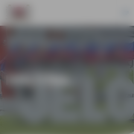
IZGLĪTĪBA