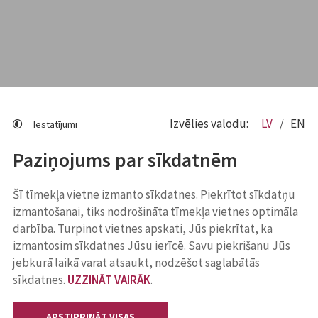
Izvēlies valodu:
LV
EN
Iestatījumi
Paziņojums par sīkdatnēm
Šī tīmekļa vietne izmanto sīkdatnes. Piekrītot sīkdatņu
izmantošanai, tiks nodrošināta tīmekļa vietnes optimāla
darbība. Turpinot vietnes apskati, Jūs piekrītat, ka
izmantosim sīkdatnes Jūsu ierīcē. Savu piekrišanu Jūs
jebkurā laikā varat atsaukt, nodzēšot saglabātās
sīkdatnes.
UZZINĀT VAIRĀK
.
APSTIPRINĀT VISAS