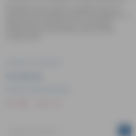
Pašvaldība ar metu konkursa uzvarētāju veica sarunu
procedūru par būvprojekta izstrādi. Tā ir noslēgusies, un
nākamais solis, lai realizētu ieceri, ir būvprojekta
izstrāde. Plānots, ka būvprojektu varētu izstrādāt
15 mēnešu laikā.
Vizualizācija: SIA "Livland Group"
Ziņu sagatavoja
Sabiedrisko attiecību departaments
Drukāt
Dalīties