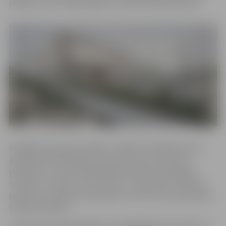
pārbūvei, kā arī apkārtējās teritorijas labiekārtošanai.
Kopējās investīciju projekta “Jelgavas Spīdolas Valsts
ģimnāzijas bibliotēkas jaunbūves, sporta stadiona
pārbūves un teritorijas labiekārtošanas būvprojekta
izstrāde” izmaksas ir 303 710 eiro, tai skaitā 273 339 eiro
plānoti kā aizņēmuma līdzekļi un 30 371 eiro pašvaldības
budžeta līdzekļi.
Jau ziņots, ka pašvaldības izsludinātajā metu konkursā