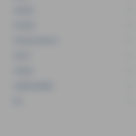
JAUNIEŠI
SATIKSME
SOCIĀLAIS ATBALSTS
SPORTS
TŪRISMS
UZŅĒMĒJDARBĪBA
NVO