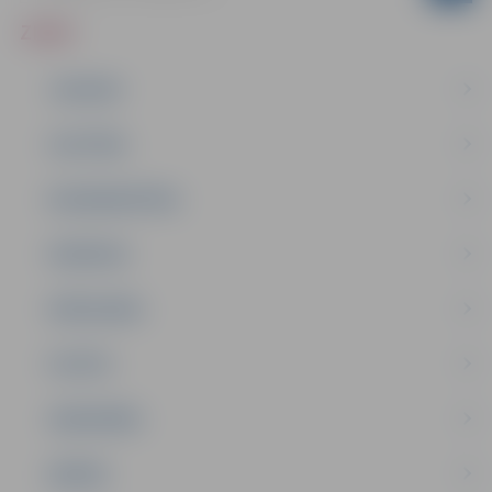
ZIŅAS
JAUNUMI
IZGLĪTĪBA
NODARBINĀTĪBA
PASĀKUMI
PAŠVALDĪBA
PILSĒTA
SABIEDRĪBA
ĢIMENE