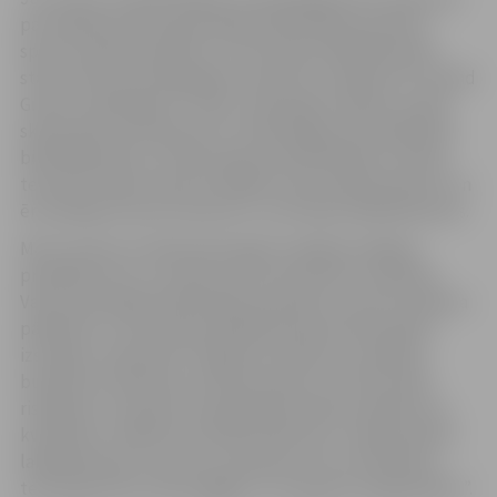
par Spīdolas Valsts ģimnāzijas bibliotēkas jaunbūvi,
sporta stadiona pārbūvi un teritorijas labiekārtošanu
starp četriem iesniegtajiem metiem uzvarēja SIA “Livland
Group” piedāvājums. Tajā ir veiksmīgi izveidots esošās
skolas ēkas savienojums ar mūsdienīgu jaunbūvējamās
bibliotēkas ēku, lai tā kompozicionāli iekļautos skolas
teritorijā. Tāpat metā izstrādāts funkcionāli pamatots un
ērti pieejams sporta laukums, teritorijas labiekārtojums.
Metu konkursa mērķis bija iegūt iespējami labākos
priekšlikumus, ko varētu ņemt par pamatu Spīdolas
Valsts ģimnāzijas bibliotēkas jaunbūves, sporta stadiona
pārbūves un teritorijas labiekārtošanas būvprojekta
izstrādei, nodrošinot “objekta funkcijai un projekta
budžetam atbilstošu arhitektonisko un funkcionālo
risinājumu, paredzot energoefektivitātes pasākumus,
kvalitatīvu, objekta funkcijai atbilstošu, nepieciešamo
labiekārtojumu, sporta un atpūtas zonu izveidošanu
teritorijā, kā arī risinot gājēju un transporta organizāciju”.