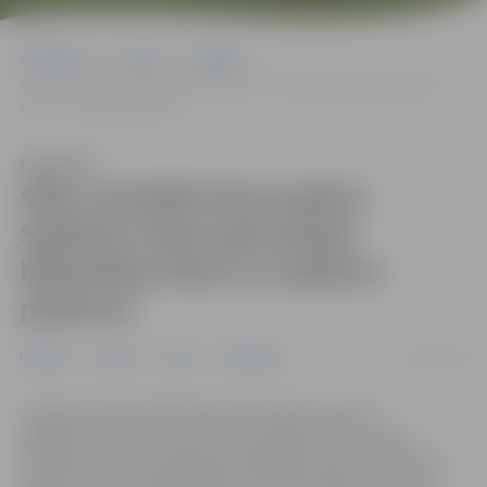
Sākumlapa
Jaunumi
Izglītība
Sāks izstrādāt būvprojektu Spīdolas Valsts ģimnāzijas bibliotēkas
ēkai un stadiona pārbūvei
Klausīties
Sāks izstrādāt būvprojektu
Spīdolas Valsts ģimnāzijas
bibliotēkas ēkai un stadiona
pārbūvei
27/07/2023
Izglītība
Jaunumi
Pilsēta
Sabiedrība
Jelgavas domes sēdē pieņemts lēmums ņemt
aizņēmumu Valsts kasē, lai izstrādātu būvprojektu
Spīdolas Valsts ģimnāzijas bibliotēkas ēkai un stadiona