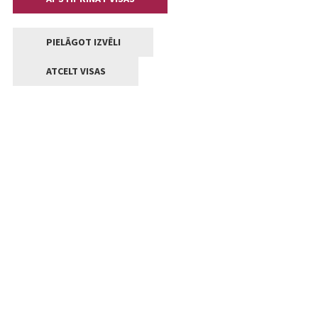
PIELĀGOT IZVĒLI
ATCELT VISAS
Kontakti
Jelgavas valstpilsētas pašvaldība
Lielā iela 11, Jelgava, LV-3001
+371 63005522
pasts@jelgava.lv