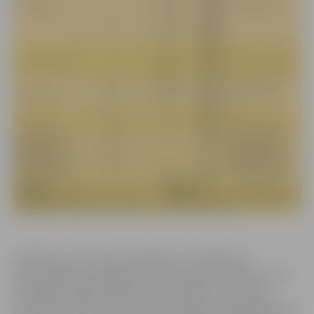
Jāpiebilst, ka 9. klašu beidzējiem sertifikāti par
pamatizglītības iegūšanu tiks izsniegti no 14. jūnija, bet
vispārējās vidējās izglītības sertifikāti tiks izsniegti
29. jūnijā. Skolēni, kuri kārtos vispārējās vidējās izglītības