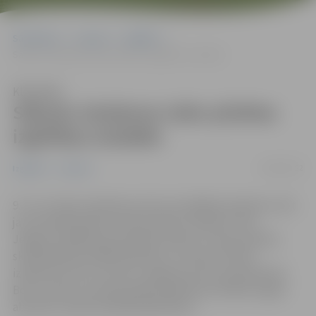
Sākumlapa
Jaunumi
Izglītība
Sāksies izlaidumu laiks pilsētas izglītības iestādēs
Klausīties
Sāksies izlaidumu laiks pilsētas
izglītības iestādēs
06/06/2022
Izglītība
Jaunumi
9. un 12. klašu skolēniem vēl norit pēdējie eksāmeni, bet
jau šonedēļ pilsētas skolās sāksies izlaidumi. Pēc
Jelgavas Izglītības pārvaldes datiem, 9. klasi pilsētas
skolās jāabsolvē 606 skolēniem, tostarp 9. klases
izlaidums pirmo reizi būs Jelgavas Centra pamatskolā.
Bet 12. klasi un profesionālās izglītības iestādes šogad
absolvēs vairāk nekā 600 izglītojamo.