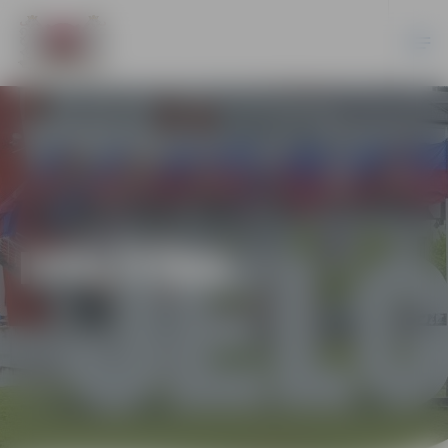
IZGLĪTĪBA