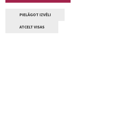
PIELĀGOT IZVĒLI
ATCELT VISAS
Kontakti
Jelgavas valstpilsētas pašvaldība
Lielā iela 11, Jelgava, LV-3001
+371 63005522
pasts@jelgava.lv