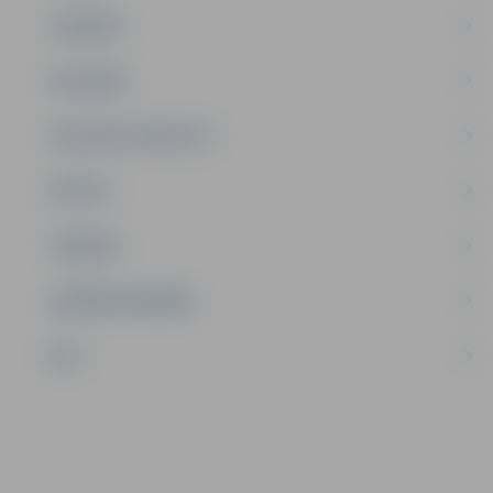
JAUNIEŠI
SATIKSME
SOCIĀLAIS ATBALSTS
SPORTS
TŪRISMS
UZŅĒMĒJDARBĪBA
NVO