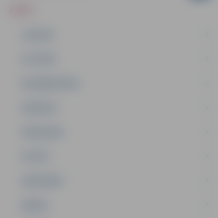
ZIŅAS
JAUNUMI
IZGLĪTĪBA
NODARBINĀTĪBA
PASĀKUMI
PAŠVALDĪBA
PILSĒTA
SABIEDRĪBA
ĢIMENE