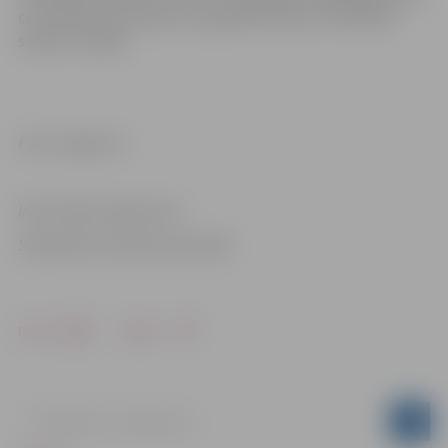
centralizētos eksāmenus papildtermiņā, sertifikātus
saņems 5. jūlijā.
Foto: Jelgava.lv
Informācija sagatavota
Sabiedrisko attiecību pārvaldē
Drukāt
Dalīties