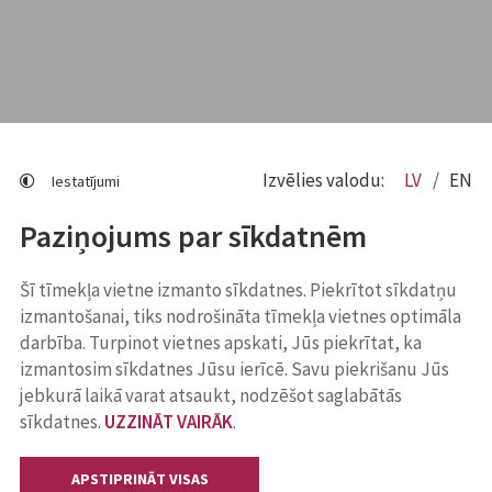
Izvēlies valodu:
LV
EN
Iestatījumi
Paziņojums par sīkdatnēm
Šī tīmekļa vietne izmanto sīkdatnes. Piekrītot sīkdatņu
izmantošanai, tiks nodrošināta tīmekļa vietnes optimāla
darbība. Turpinot vietnes apskati, Jūs piekrītat, ka
izmantosim sīkdatnes Jūsu ierīcē. Savu piekrišanu Jūs
jebkurā laikā varat atsaukt, nodzēšot saglabātās
sīkdatnes.
UZZINĀT VAIRĀK
.
APSTIPRINĀT VISAS