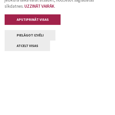
jebkurā laikā varat atsaukt, nodzēšot saglabātās
sīkdatnes.
UZZINĀT VAIRĀK
.
APSTIPRINĀT VISAS
PIELĀGOT IZVĒLI
ATCELT VISAS
Kontakti
Jelgavas valstpilsētas pašvaldība
Lielā iela 11, Jelgava, LV-3001