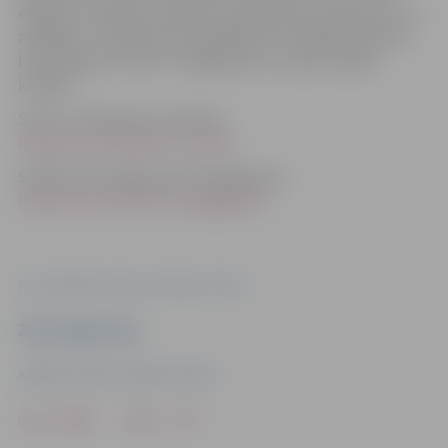
eksperti izskaidros atbalsta saņemšanas nosacījumus un
atbildēs uz interesentu jautājumiem. Vebināra ieraksts
būs pieejams “Altum” mājaslapā un sociālo mediju
kanālos.
Saite uz tiešsaistes vebināru:
https://ej.uz/Vebinars_ALTUM
Sīkāka informācijas par Energograntu:
https://ej.uz/ALTUM_Energogrants
Foto: Attītības finanšu institūcija "Altum"
Ziņu sagatavoja
Attītības finanšu institūcija "Altum"
Drukāt
Dalīties