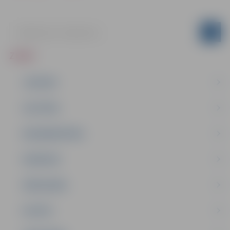
ZIŅAS
JAUNUMI
IZGLĪTĪBA
NODARBINĀTĪBA
PASĀKUMI
PAŠVALDĪBA
PILSĒTA