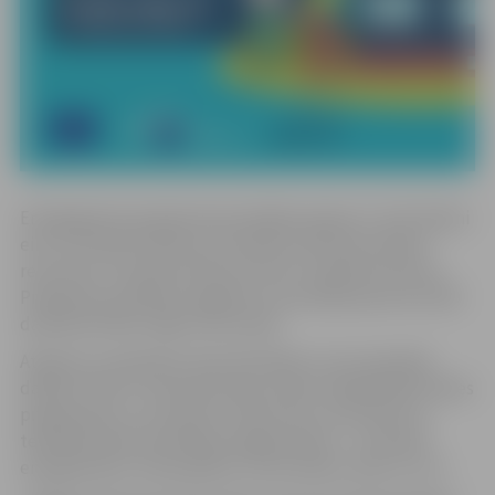
Energogranta programmas kopējais apjoms ir 4,25 miljoni
eiro un tā tiek īstenota ar Eiropas Investīciju bankas
resursiem “InvestEU Advisory Hub” projekta ietvaros.
Programma palīdzēs sagatavot renovācijai aptuveni 200
daudzdzīvokļu mājas visā Latvijā.
Atbalsts ir paredzēts tikai tām ēkām, kuras piesakās
dalībai “Altum” daudzdzīvokļu māju energoefektivitātes
programmā, un tas aptver izdevumus, kas saistīti ar
tehniskās dokumentācijas sagatavošanu – tai skaitā
energoauditu, būvprojektu, būvizmaksu tāmi un citu.