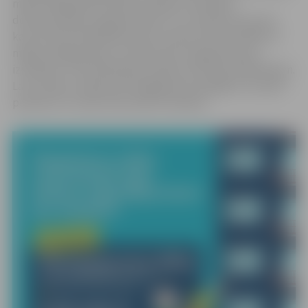
māju energoefektivitātes projektu tehniskās
dokumentācijas sagatavošanai. Tas ir būtisks jaunums,
kas dzīvokļu īpašniekiem ļaus ietaupīt līdz pat 90% no
mājas energoaudita un dokumentu sagatavošanas
izmaksām. Tikai 10% jāsedz pašiem dzīvokļu īpašniekiem.
Lai uzzinātu vairāk par Energogranta iespējām, 16. aprīlī
pulksten 11 notiks informatīvs vebinārs.