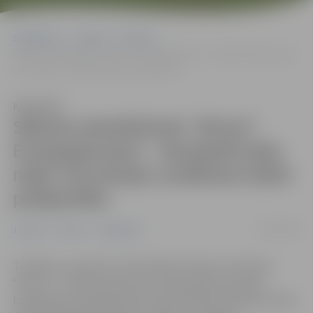
Sākumlapa
Jaunumi
Pilsēta
Sāksies pieteikšanās “Altum” Energograntam – daudzdzīvokļu māju
renovācijas uzsākšana kļūst pieejamāka
Klausīties
Sāksies pieteikšanās “Altum”
Energograntam – daudzdzīvokļu
māju renovācijas uzsākšana kļūst
pieejamāka
15/04/2025
Jaunumi
Pilsēta
Sabiedrība
Trešdien, 16. aprīlī, AS “Attīstības finanšu institūcija
“Altum”” uzsāks pieteikumu pieņemšanu jaunajā
Energogranta programmā, kas paredzēta daudzdzīvokļu