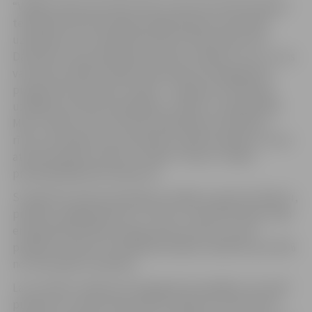
“Vidēja izmēra piecstāvu ēkai ar aptuveni 30 dzīvokļiem
tehniskās dokumentācijas sagatavošana renovācijas
uzsākšanai var izmaksāt līdz pat 20 tūkstošiem eiro.
Daudziem nama īpašniekiem šādu uzkrājumu nav, un tas
var kļūt par šķērsli mājas atjaunošanai. Energogranta
programma šo barjeru novērš – tā padara renovācijas
uzsākšanu būtiski vienkāršāku, ērtāku un pieejamāku.
Mūsu mērķis ir dot dzīvokļu īpašniekiem praktiskus
rīkus, kas palīdz ieceres pārvērst reālos projektos, nevis
atstāt tās plānu līmenī,” norāda “”Altum” valdes
priekšsēdētājs Reinis Bērziņš:
Svarīgi! Pēc dokumentācijas izstrādes ar granta atbalstu,
projekts obligāti jāīsteno “”Altum” daudzdzīvokļu māju
energoefektivitātes programmas ietvaros, kurā ir
pieejams atbalsts arī kapitāla atlaides veidā līdz pat 50%
no renovācijas izmaksām.
Lai uzzinātu vairāk par Energogranta iespējām, 16. aprīlī
pulksten 11 notiks informatīvs vebinārs, kurā “Altum”