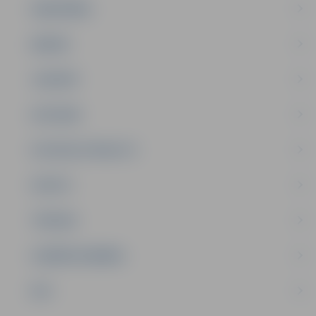
SABIEDRĪBA
ĢIMENE
JAUNIEŠI
SATIKSME
SOCIĀLAIS ATBALSTS
SPORTS
TŪRISMS
UZŅĒMĒJDARBĪBA
NVO