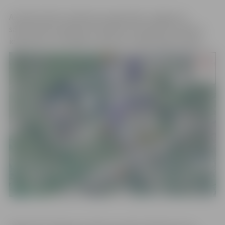
Aicinām ievērot satiksmes organizāciju Jelgavas 4.
sākumskolas apkārtnē stāvlaukuma pārbūves laikā un
iepazīties ar izstrādāto satiksmes organizācijas shēmu.