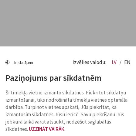
Izvēlies valodu:
LV
EN
Iestatījumi
Paziņojums par sīkdatnēm
Šī tīmekļa vietne izmanto sīkdatnes. Piekrītot sīkdatņu
izmantošanai, tiks nodrošināta tīmekļa vietnes optimāla
darbība. Turpinot vietnes apskati, Jūs piekrītat, ka
izmantosim sīkdatnes Jūsu ierīcē. Savu piekrišanu Jūs
jebkurā laikā varat atsaukt, nodzēšot saglabātās
sīkdatnes.
UZZINĀT VAIRĀK
.