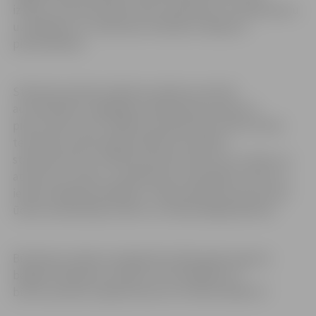
izbūve, tostarp optisko tīklu ierīkošana un videokameru
uzstādīšana, un satiksmes drošības risinājumu
pilnveidošana.
Stāvlaukumā pēc pārbūves plānota vieta 84
automašīnām, saglabājot sabiedriskā transporta
pieturvietas zonu. Daļēji tiks pārbūvētas ietves skolas
teritorijā, esošais žogs paralēli automašīnu
stāvlaukumam, izbūvēts atpūtas laukums ar soliem un
atkritumu urnām, uzstādīti jauni velosipēdu statīvi un
ierīkoti dažādi apstādījumi. Tāpat plānota jaunas lietus
ūdens kanalizācijas izbūve un esošās daļēja pārbūve.
Būvdarbus plānots pabeigt līdz 2022. gada augusta
beigām. Būvdarbu veicējs ir SIA “MITBAU AC”,
būvuzraudzību objektā veiks SIA “BŪVES BIROJS”.