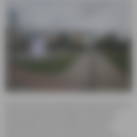
Būvdarbi tiks veikti, realizējot būvprojektu “Automašīnu
stāvlaukuma pārbūve pie Jelgavas 4. sākumskolas”.
Būvdarbu gaitā paredzēta daļēja skolas teritorijas
labiekārtošana un esošā stāvlaukuma pārbūve,
apgaismojuma pārbūve, elektronisko sakaru tīklu