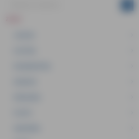
ZIŅAS
JAUNUMI
IZGLĪTĪBA
NODARBINĀTĪBA
PASĀKUMI
PAŠVALDĪBA
PILSĒTA
SABIEDRĪBA