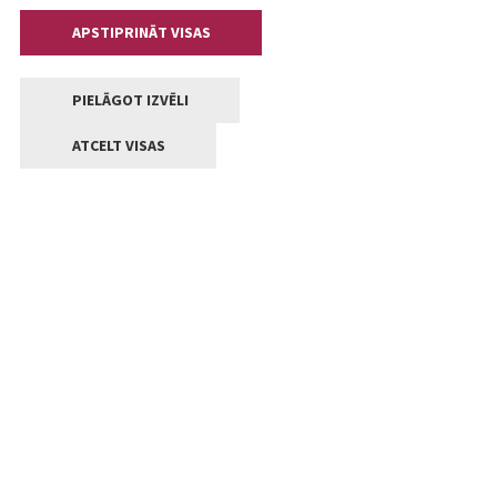
APSTIPRINĀT VISAS
PIELĀGOT IZVĒLI
ATCELT VISAS
Kontakti
Jelgavas valstpilsētas pašvaldība
Lielā iela 11, Jelgava, LV-3001
+371 63005522