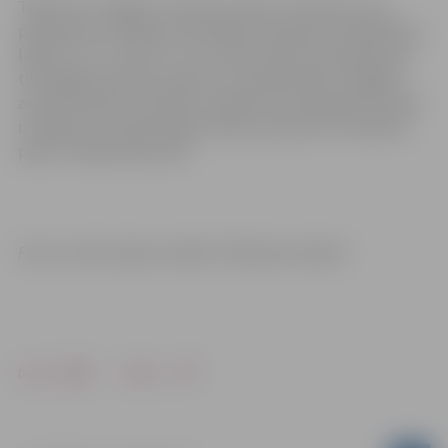
Tāpat SIA “Jelgavas autobusu parks” informē, ka no
pirmdienas, 6. jūnija, automašīnu stāvlaukuma pārbūves
laikā 2., 6., 12., 12A.,13., 14. un 14A. maršruta autobusiem
tiks slēgta autobusu pietura “4. sākumskola”. Pagaidu
autobusa pietura netiks uzstādīta, bet pasažieri aicināti
izmantot tuvumā esošās autobusu pieturas “Grebnera
parks” Rūpniecības ielā.
Foto un informācija: iestāde “Pilsētsaimniecība”
Drukāt
Dalīties