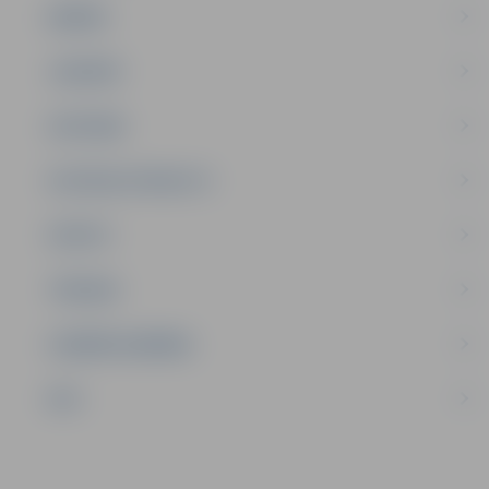
ĢIMENE
JAUNIEŠI
SATIKSME
SOCIĀLAIS ATBALSTS
SPORTS
TŪRISMS
UZŅĒMĒJDARBĪBA
NVO