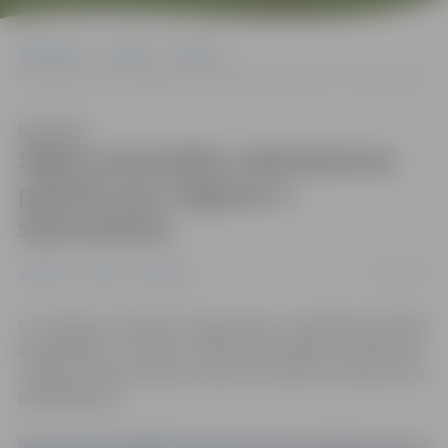
Sākumlapa
Jaunumi
Pilsēta
Sākta automašīnu stāvlaukuma pārbūve pie Jelgavas 4. sākumskolas
Klausīties
Sākta automašīnu stāvlaukuma
pārbūve pie Jelgavas 4.
sākumskolas
03/06/2022
Jaunumi
Pilsēta
Satiksme
Lai uzlabotu satiksmes organizāciju un izglītības iestādes
apmeklētāju – skolēnu, vecāku, darbinieku, drošību pie
Jelgavas 4. sākumskolas, sākta automašīnu stāvlaukuma
paplašināšana.