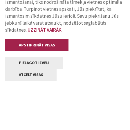
izmantošanai, tiks nodrošināta tīmekļa vietnes optimāla
darbība. Turpinot vietnes apskati, Jūs piekrītat, ka
izmantosim sīkdatnes Jūsu ierīcē. Savu piekrišanu Jūs
jebkurā laikā varat atsaukt, nodzēšot saglabātās
sīkdatnes.
UZZINĀT VAIRĀK
.
APSTIPRINĀT VISAS
PIELĀGOT IZVĒLI
ATCELT VISAS
Kontakti