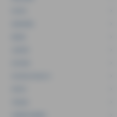
PILSĒTA
SABIEDRĪBA
ĢIMENE
JAUNIEŠI
SATIKSME
SOCIĀLAIS ATBALSTS
SPORTS
TŪRISMS
UZŅĒMĒJDARBĪBA