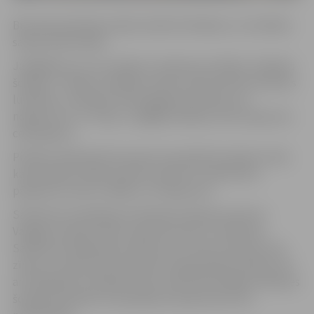
Būvnieki piektdien sākuši asfalta frēzēšanu un drošības
saliņas demontāžu.
Jāatgādina, ka, lai uzlabotu satiksmes drošību, Dobeles
šosejas, 3. līnijas un Malkas ceļa krustojumā tiks izbūvēts
luksofors, izveidota kreisā pagrieziena josla, lai
nogrieztos uz 3. līniju, un gājēju pārejas, kā arī atjaunots
ceļa segums.
Pilsētas sabiedriskā transporta pasažieriem jāņem vērā,
ka būvdarbu laikā autobusu pietura ir pārvietota
pārdesmit metrus tālāk uz 4. līnijas pusi.
Satiksmes ierobežojumi Dobeles šosejas posmā no
Vangaļu ceļa līdz Zīles ceļam būs līdz 11. oktobrim.
Satiksmes dalībnieki aicināti ņemt vērā izvietotās ceļa
zīmes un saskaņotās satiksmes organizācijas shēmas, kā
arī rēķināties ar papildu laiku ceļā. Iedzīvotājiem Dobeles
šosejas būvdarbu zonā piekļuve īpašumiem tiks