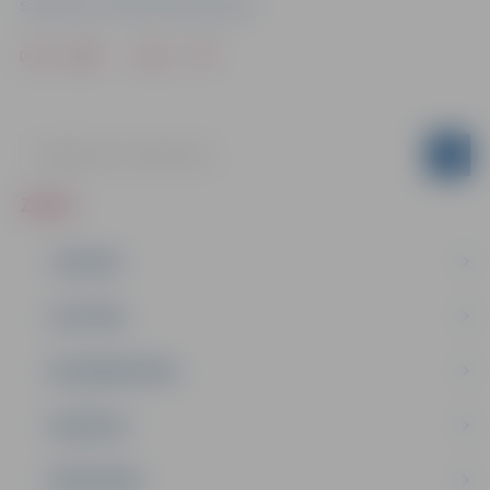
Sabiedrisko attiecību departaments
Drukāt
Dalīties
ZIŅAS
JAUNUMI
IZGLĪTĪBA
NODARBINĀTĪBA
PASĀKUMI
PAŠVALDĪBA