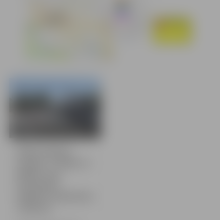
7 bildes
Sākta Dobeles
šosejas, 3. līnijas un
Malkas ceļa
krustojuma
pārbūve; palēnināta
satiksme