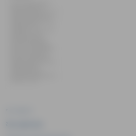
Sākusies Dobeles šosejas, 3.
līnijas un Malkas ceļa
krustojuma pārbūve. Līdz ar to
Dobeles šosejas posmā no
Vangaļu ceļa līdz Zīles ceļam
noteikti satiksmes
ierobežojumi – satiksme tiek
organizēta pa vienu
braukšanas joslu katrā
virzienā. Autovadītājiem
jāņem vērā, ka remontdarbu
zonā līdz 30 kilometriem
stundā ir samazināts arī
atļautais braukšanas ātrums.
Tādējādi satiksme
remontdarbu zonā ir
palēnināta, tāpēc jārēķinās ar
papildu laiku ceļā.
Foto: Jelgava.lv
Ziņu sagatavoja