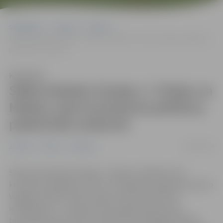
Sākumlapa
Jaunumi
Pilsēta
Sākta Dobeles šosejas, 3. līnijas un Malkas ceļa krustojuma pārbūve;
palēnināta satiksme
Klausīties
Sākta Dobeles šosejas, 3. līnijas un
Malkas ceļa krustojuma pārbūve;
palēnināta satiksme
06/09/2024
Jaunumi
Pilsēta
Satiksme
Sākusies Dobeles šosejas, 3. līnijas un Malkas ceļa
krustojuma pārbūve. Līdz ar to Dobeles šosejas posmā no
Vangaļu ceļa līdz Zīles ceļam noteikti satiksmes
ierobežojumi – satiksme tiek organizēta pa vienu
braukšanas joslu katrā virzienā. Autovadītājiem jāņem