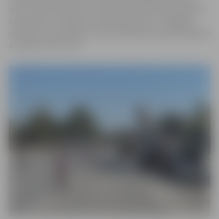
vērā, ka remontdarbu zonā līdz 30 kilometriem stundā ir
samazināts arī atļautais braukšanas ātrums. Tādējādi
satiksme remontdarbu zonā ir palēnināta, tāpēc jārēķinās
ar papildu laiku ceļā.