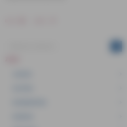
Drukāt
Dalīties
ZIŅAS
JAUNUMI
IZGLĪTĪBA
NODARBINĀTĪBA
PASĀKUMI