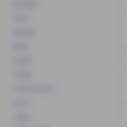
PAŠVALDĪBA
PILSĒTA
SABIEDRĪBA
ĢIMENE
JAUNIEŠI
SATIKSME
SOCIĀLAIS ATBALSTS
SPORTS
TŪRISMS