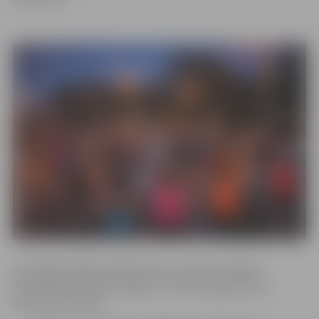
Arī šogad kopējais plānotais kvotu skaits Jelgavā
deklarētajiem iedzīvotājiem ir 1700. Sadalījums pa
distancēm ir šāds: