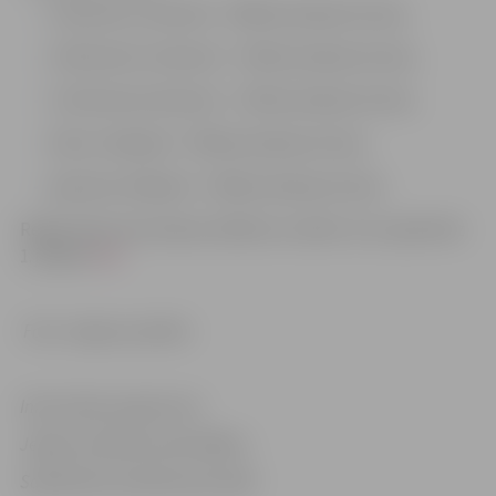
5 kilometru distancē – 600 bezmaksas kvotas,
10 kilometru distancē – 250 bezmaksas kvotas,
21 kilometra distancē – 150 bezmaksas kvotas,
bērnu skrējienā – 500 bezmaksas kvotas,
ģimenes skrējienā – 200 bezmaksas kvotas.
Reģistrēties
bezmaksas dalībai var sākot no 6. aprīļa līdz
1. jūlijam
šeit.
Foto: Jelgavas pilsēta
Informācija sagatavota
Jelgavas pilsētas pašvaldības
Sabiedrisko attiecību pārvaldē