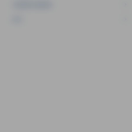
UZŅĒMĒJDARBĪBA
NVO