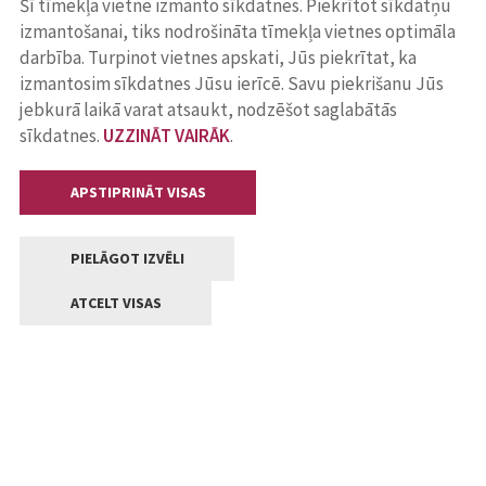
Šī tīmekļa vietne izmanto sīkdatnes. Piekrītot sīkdatņu
izmantošanai, tiks nodrošināta tīmekļa vietnes optimāla
darbība. Turpinot vietnes apskati, Jūs piekrītat, ka
izmantosim sīkdatnes Jūsu ierīcē. Savu piekrišanu Jūs
jebkurā laikā varat atsaukt, nodzēšot saglabātās
sīkdatnes.
UZZINĀT VAIRĀK
.
APSTIPRINĀT VISAS
PIELĀGOT IZVĒLI
ATCELT VISAS