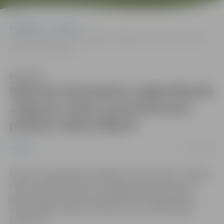
Sākumlapa
Jaunumi
Sākusies bezmaksas reģistrēšanās Jelgavas nakts pusmaratonam
pilsētas iedzīvotājiem
Klausīties
Sākusies bezmaksas reģistrēšanās
Jelgavas nakts pusmaratonam
pilsētas iedzīvotājiem
06/04/2019
Jaunumi
Sākusies reģistrēšanās “Bigbank Skrien Latvija” Jelgavas
nakts pusmaratonam, kas Jelgavas pilsētā notiks 13.
jūlijā. Jelgavas pilsētas pašvaldība arī šogad pilsētas
iedzīvotājiem piešķir bezmaksas kvotas dalībai šajā
pasākumā.