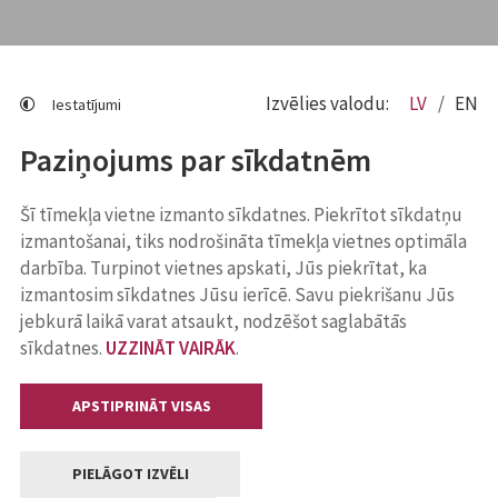
Izvēlies valodu:
LV
EN
Iestatījumi
Paziņojums par sīkdatnēm
Šī tīmekļa vietne izmanto sīkdatnes. Piekrītot sīkdatņu
izmantošanai, tiks nodrošināta tīmekļa vietnes optimāla
darbība. Turpinot vietnes apskati, Jūs piekrītat, ka
izmantosim sīkdatnes Jūsu ierīcē. Savu piekrišanu Jūs
jebkurā laikā varat atsaukt, nodzēšot saglabātās
sīkdatnes.
UZZINĀT VAIRĀK
.
APSTIPRINĀT VISAS
PIELĀGOT IZVĒLI