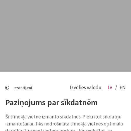
Izvēlies valodu:
LV
EN
Iestatījumi
Paziņojums par sīkdatnēm
Šī tīmekļa vietne izmanto sīkdatnes. Piekrītot sīkdatņu
izmantošanai, tiks nodrošināta tīmekļa vietnes optimāla
darbība. Turpinot vietnes apskati, Jūs piekrītat, ka