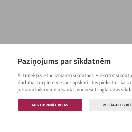
Paziņojums par sīkdatnēm
Šī tīmekļa vietne izmanto sīkdatnes. Piekrītot sīkdat
darbība. Turpinot vietnes apskati, Jūs piekrītat, ka i
jebkurā laikā varat atsaukt, nodzēšot saglabātās sīkd
APSTIPRINĀT VISAS
PIELĀGOT IZVĒL