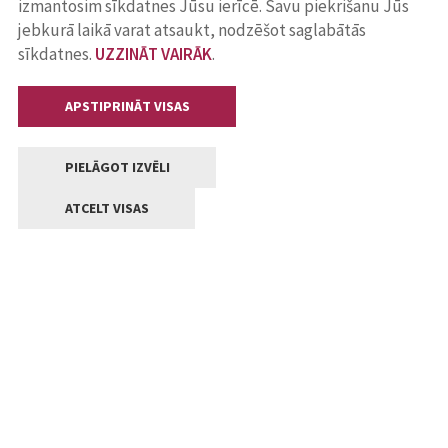
izmantosim sīkdatnes Jūsu ierīcē. Savu piekrišanu Jūs
jebkurā laikā varat atsaukt, nodzēšot saglabātās
sīkdatnes.
UZZINĀT VAIRĀK
.
APSTIPRINĀT VISAS
PIELĀGOT IZVĒLI
ATCELT VISAS
Kontakti
Jelgavas valstpilsētas pašvaldība