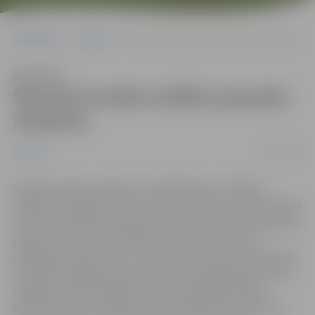
Sākumlapa
Jaunumi
Šamotā atveido antīkās pasaules simbolus
Klausīties
Šamotā atveido antīkās pasaules
simbolus
30/05/2019
Jaunumi
Šī gada smilšu skulptūru festivāla tēma ir “Antīkā
pasaule”, tādēļ šo tematu savos darbos bija aicināti atklāt
arī keramiķi. Kopš otrdienas Pasta salas šamota skulptūru
parkā top četri lielformāta keramikas darbi, kuru
kvēlošanu varēs vērot 13. starptautiskā smilšu skulptūru
festivāla atklāšanas dienas izskaņā, 8. jūnijā pulksten 24.
Vairākus simtus kilogramu šamota mākslas darbos
pārvērš latviešu un lietuviešu tēlnieki Katrīna Vīnerte,