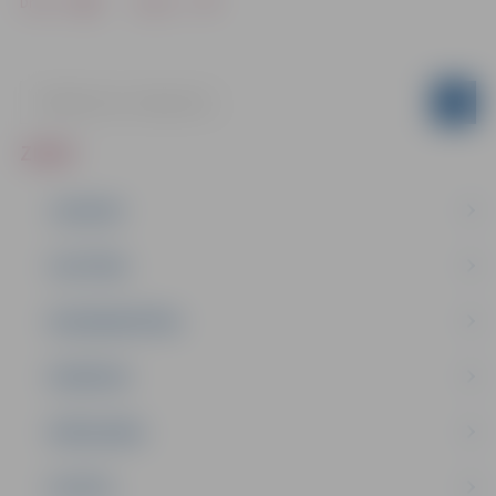
Drukāt
Dalīties
ZIŅAS
JAUNUMI
IZGLĪTĪBA
NODARBINĀTĪBA
PASĀKUMI
PAŠVALDĪBA
PILSĒTA