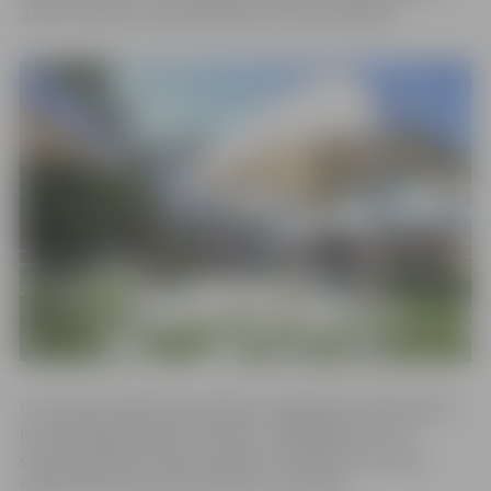
Jānis Leimanis, Irēna Šļuželiene un Viļus Šļuželis.
Uzrunātie mākslinieki atklāj, ka pagaidām laikapstākļi ir
ļoti labvēlīgi darbam ar šamotu. Jāatgādina, ka 13.
starptautiskais smilšu skulptūru festivāls “Summer
Signs 2019” Pasta salā notiks 8. un 9. jūnijā.