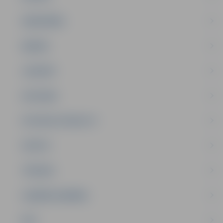
SABIEDRĪBA
ĢIMENE
JAUNIEŠI
SATIKSME
SOCIĀLAIS ATBALSTS
SPORTS
TŪRISMS
UZŅĒMĒJDARBĪBA
NVO