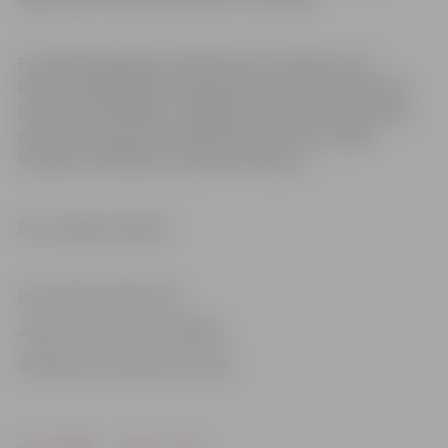
Festivāla atklāšanas dienā šamota skulptūras tiks
karsētas 1200 grādu temperatūrā un pulksten 24 varēs
izbaudīt to kvēlošanu. Jāpiebilst, ka šamota skulptūru
parks atrodas ārpus festivāla maksas zonas, tādēļ
skulptūru kvēlošanu varēs vērot ikviens.
Foto: Jelgavas pilsēta
Informācija sagatavota
Jelgavas pilsētas pašvaldības
Sabiedrisko attiecību pārvaldē