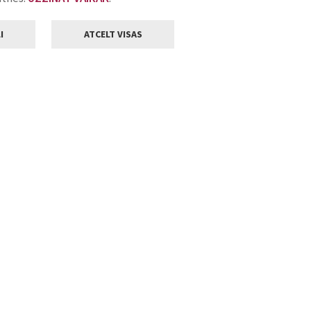
I
ATCELT VISAS
Klientu apkalpošana
ilsētas pašvaldība
Darba laiks
, Jelgava, LV-3001
Pirmdienās
8.00 - 18.00
Otrdienās
8.00 - 17.00
22
Trešdienās
8.00 - 17.00
va.lv
Ceturtdienās
8.00 - 17.00
Piektdienās
8.00 - 14.30