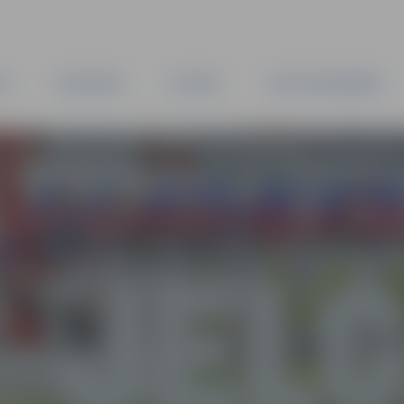
TA
PAŠVALDĪBA
IESTĀDES
KAPITĀLSABIEDRĪBAS