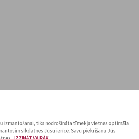
ņu izmantošanai, tiks nodrošināta tīmekļa vietnes optimāla
zmantosim sīkdatnes Jūsu ierīcē. Savu piekrišanu Jūs
atnes.
UZZINĀT VAIRĀK
.