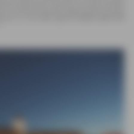
lānošanas dokumentiem” 86.punktu, tiek rīkota publiskās
un institūciju atzinumiem Jelgavas pilsētas teritorijas
kcijai, kas notiks
2017. gada 23. oktobrī, plkst.17.00