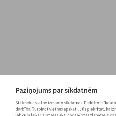
Paziņojums par sīkdatnēm
Šī tīmekļa vietne izmanto sīkdatnes. Piekrītot sīkdat
darbība. Turpinot vietnes apskati, Jūs piekrītat, ka i
jebkurā laikā varat atsaukt, nodzēšot saglabātās sīkd