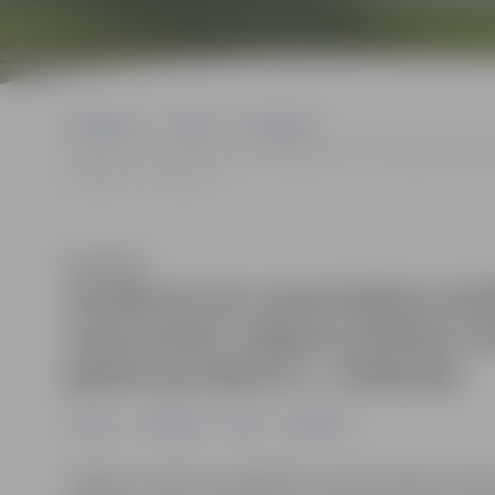
Sākumlapa
Jaunumi
Pašvaldība
Sanāksme par saņemtajiem priekšlikumiem un institūciju atzinumi
grozījumu 1. redakcijai
Klausīties
Sanāksme par saņemtajiem priek
atzinumiem Jelgavas pilsētas ter
gadam grozījumu 1. redakcijai
Jaunumi
Pašvaldība
Pilsēta
Sabiedrība
Jelgavas pilsētas pašvaldības administrācija info