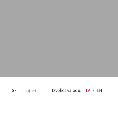
Izvēlies valodu:
LV
EN
Iestatījumi