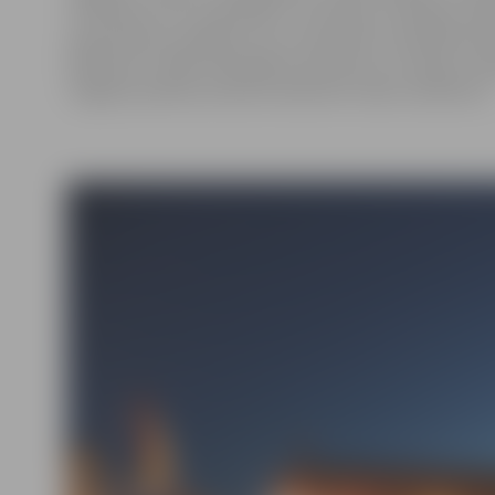
“Noteikumi par pašvaldību teritorijas attīstības p
apspriešanas sanāksme par saņemtiem priekšlikumiem 
plānojuma 2009.-2021.gadam grozījumu pirmajai reda
Jelgavas pilsētas domes konferenču zālē, Lielā ielā 11.