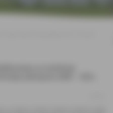
em Jelgavas pilsētas teritorijas plānojuma 2009. – 2021. gadam
šlikumiem un institūciju
itorijas plānojuma 2009. – 2021.
04/10/2017
rmē, ka saskaņā ar Ministru kabineta noteikumu Nr.628