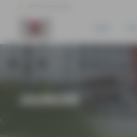
19.9 °C, 5.1 m/s, 67.4 %
JAUNUMI
PILSĒ
JAUNUMI