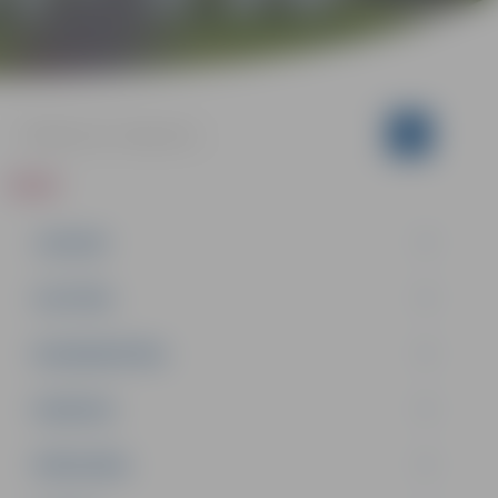
ZIŅAS
JAUNUMI
IZGLĪTĪBA
NODARBINĀTĪBA
PASĀKUMI
PAŠVALDĪBA