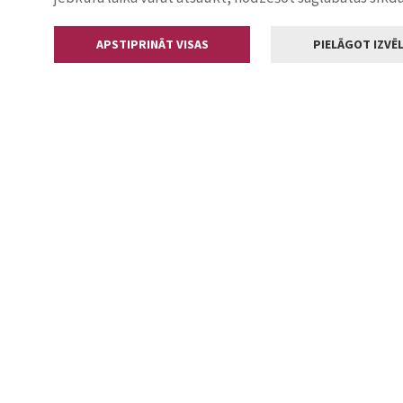
APSTIPRINĀT VISAS
PIELĀGOT IZVĒL
Kontakti
Jelgavas valstp
Lielā iela 11
+371 630055
pasts@jelga