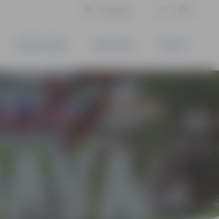
LV
EN
Iestatījumi
UZŅĒMĒJDARBĪBA
PAKALPOJUMI
KONTAKTI