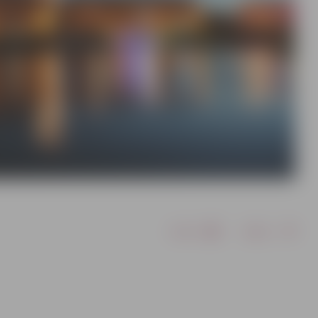
Drukāt
Dalīties