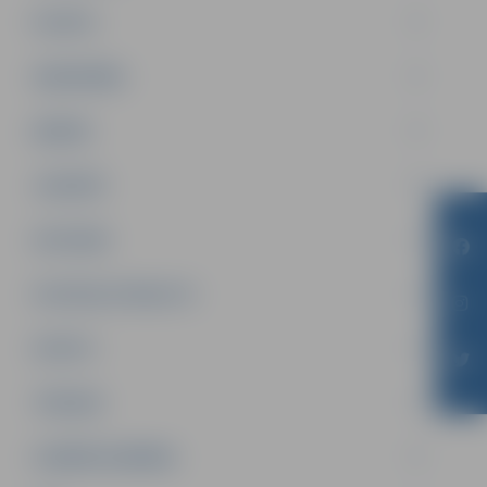
PILSĒTA
SABIEDRĪBA
ĢIMENE
JAUNIEŠI
SATIKSME
SOCIĀLAIS ATBALSTS
SPORTS
TŪRISMS
UZŅĒMĒJDARBĪBA