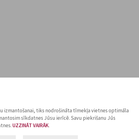
ņu izmantošanai, tiks nodrošināta tīmekļa vietnes optimāla
zmantosim sīkdatnes Jūsu ierīcē. Savu piekrišanu Jūs
atnes.
UZZINĀT VAIRĀK
.