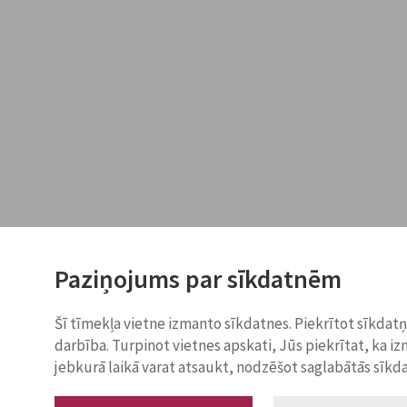
Paziņojums par sīkdatnēm
Šī tīmekļa vietne izmanto sīkdatnes. Piekrītot sīkdat
darbība. Turpinot vietnes apskati, Jūs piekrītat, ka i
jebkurā laikā varat atsaukt, nodzēšot saglabātās sīkd