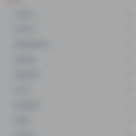
JAUNUMI
IZGLĪTĪBA
NODARBINĀTĪBA
PASĀKUMI
PAŠVALDĪBA
PILSĒTA
SABIEDRĪBA
ĢIMENE
JAUNIEŠI