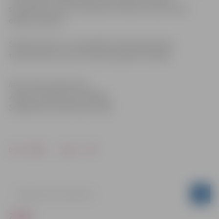
speciālistiem, kas, ierodoties notikuma vietā, veica
objekta apskati.
Saistītie raksti:
Uz nenoteiktu laiku pārtraukta
tirdzniecības centra “Pilsētas pasāža” darbība
Informācija sagatavota
Jelgavas pilsētas pašvaldības
Sabiedrisko attiecību pārvaldē
Drukāt
Dalīties
ZIŅAS