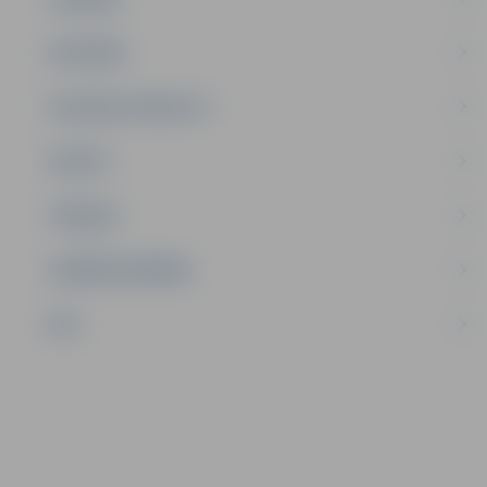
SATIKSME
SOCIĀLAIS ATBALSTS
SPORTS
TŪRISMS
UZŅĒMĒJDARBĪBA
NVO