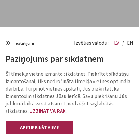
Izvēlies valodu:
LV
EN
Iestatījumi
Paziņojums par sīkdatnēm
Šī tīmekļa vietne izmanto sīkdatnes. Piekrītot sīkdatņu
izmantošanai, tiks nodrošināta tīmekļa vietnes optimāla
darbība. Turpinot vietnes apskati, Jūs piekrītat, ka
izmantosim sīkdatnes Jūsu ierīcē. Savu piekrišanu Jūs
jebkurā laikā varat atsaukt, nodzēšot saglabātās
sīkdatnes.
UZZINĀT VAIRĀK
.
APSTIPRINĀT VISAS