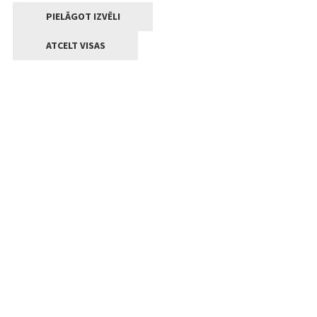
PIELĀGOT IZVĒLI
ATCELT VISAS
Kontakti
Jelgavas valstpilsētas pašvaldība
Lielā iela 11, Jelgava, LV-3001
+371 63005522
pasts@jelgava.lv
Klientu apkalpošana