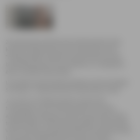
20. janvāra pēcpusdienā saņemts Būvniecības Valsts
kontroles biroja atzinums par tirdzniecības centru
“Pilsētas pasāža”. Apsekoto nesošo būvkonstrukciju
bīstamības pazīmes nav konstatētas un ir pieļaujama
ēkas turpmāka ekspluatācija.
Līdz objekta ekspluatācijas atsākšanai, ēkas lietotājam
SIA “Marno J” jānodrošina flīžu atjaunošana 2.stāvā.
Jau ziņots, ka trešdien tehnisku iemeslu dēļ
tirdzniecības centrā “Pilsētas pasāža” tika veikta
apmeklētāju evakuācija un būves nesošo konstrukciju
tehniskā izpēte. Tā kā publiskais objekts ir Būvniecības
Valsts kontroles biroja pārraudzībā, informācija par ēkas
konstrukciju bojājumiem tika nodota arī biroja