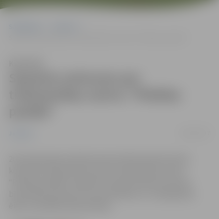
Sākumlapa
Jaunumi
Saņemts atzinums par tirdzniecības centru “Pilsētas pasāža”
Klausīties
Saņemts atzinums par
tirdzniecības centru “Pilsētas
pasāža”
20/01/2017
Jaunumi
20. janvāra pēcpusdienā saņemts Būvniecības Valsts
kontroles biroja atzinums par tirdzniecības centru
“Pilsētas pasāža”. Apsekoto nesošo būvkonstrukciju
bīstamības pazīmes nav konstatētas un ir pieļaujama
ēkas turpmāka ekspluatācija.