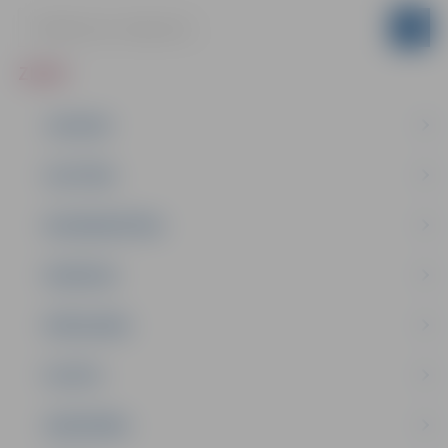
ZIŅAS
JAUNUMI
IZGLĪTĪBA
NODARBINĀTĪBA
PASĀKUMI
PAŠVALDĪBA
PILSĒTA
SABIEDRĪBA