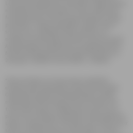
Latviju pārstāv jelgavniece Sintija Mišina. “Bija jāuzraksta
motivācijas vēstule, jānorāda, ko tieši es vēlētos darīt
festivālā, jāsniedz intervija Eiropas Olimpisko komiteju
pārstāvjiem,” Jelgavas pašvaldības iestādei “Sporta
servisa centrs” pastāstīja S.Mišina, piebilstot, ka
norādījusi: festivālā vēlētos darboties reportieru grupā.
Apstiprinātajiem kandidātiem pusotra gada garumā, jo
festivāls pandēmijas dēļ no 2021. gada tika pārcelts uz
2022. gadu, vairākkārt notika mācības – attālināti.
“Mana motivācija un arī mans sapnis ir piedalīties
olimpisko spēļu organizēšanā, nonākt Starptautiskās
Olimpiskās komitejas Olimpiskajā kanālā un strādāt
mārketingā. Dalība Eiropas jaunatnes festivālā ir solis
tuvāk manam sapnim,” atklāj jauniete. Viņa atzīst, ka,
pirmo reizi esot klātienē olimpiskās kustības pasākumā,
sajūtas ir neaprakstāmas. “Būt daļai no kaut kā liela, kas ir
saistīts ar olimpisko pasauli, iepazīt atlētus, intervēt