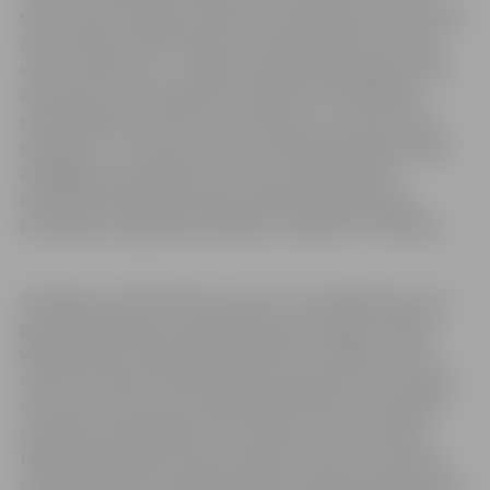
sporta dzīvē svarīgus cilvēkus. Iet atklāšanas ceremonijā
zem Latvijas valsts karoga un dzirdēt nosaucam mūsu
valsts nosaukumu – man šermuļi pārskrēja pār ķermeni,
apzinoties, ka es tiešām šeit atrodos! Un atklāšanas
ceremonijā pati savām acīm redzēju visu, par ko esmu
mācījusies – uzrunas, zvērests, karoga pacelšana, lāpas
aizdegšana. Iespaidīgi! Un pozitīvi, ka arī atlēti ir
ieinteresēti tajā, kas notiek, apmeklē organizatoru
komandas sarūpētās aktivitātes, izbauda,” tā S.Mišina.
Sintija pati profesionāli ar sportu nav nodarbojusies, lai
gan allaž sportojusi: septiņi gadi sporta dejās, mazliet
vieglatlētikā, tad pāris gadi karatē un volejbols. “Visu
dzīvi esmu bijusi iesaistīta sporta pasaulē un ne tikai kā
sportiste, bet esmu arī palīdzējusi karatē un volejbola
sacensību organizēšanā. Tas vienmēr ir mani aizrāvis,
tādēļ nolēmu saistīt savas studijas ar sportu. Tā atradu
studiju programmu Nīderlandē, kura bija perfekta man,”