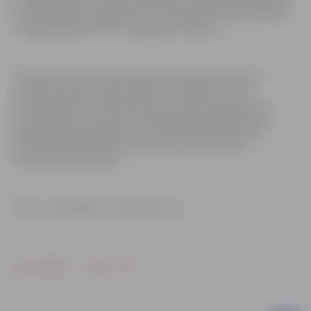
stāsta S.Mišina. Jāpiebilst, ka Sintijas tētis Vitālijs Mišins
ir karatē kluba “Vitus” vadītājs un treneris.
S.Mišina šovasar beigs studijas Nīderlandē, Hanzes
Lietišķo zinātņu universitātē, kur apgūst sporta
menedžmentu. Studiju laikā viņa guvusi paksi tādās
organizācijās kā Eiropas Jaunatnes basketbola līga,
Latvijas Olimpiskā komiteja un tagad arī Eiropas
Olimpiskās komitejas.
Foto: no S.Mišinas personīgā arhīva
Drukāt
Dalīties