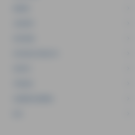
ĢIMENE
JAUNIEŠI
SATIKSME
SOCIĀLAIS ATBALSTS
SPORTS
TŪRISMS
UZŅĒMĒJDARBĪBA
NVO