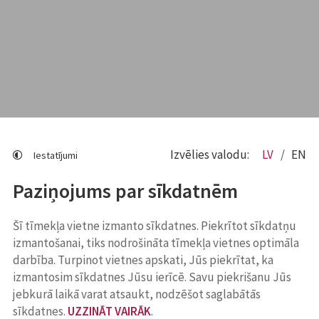
Izvēlies valodu:
LV
EN
Iestatījumi
Paziņojums par sīkdatnēm
Šī tīmekļa vietne izmanto sīkdatnes. Piekrītot sīkdatņu
izmantošanai, tiks nodrošināta tīmekļa vietnes optimāla
darbība. Turpinot vietnes apskati, Jūs piekrītat, ka
izmantosim sīkdatnes Jūsu ierīcē. Savu piekrišanu Jūs
jebkurā laikā varat atsaukt, nodzēšot saglabātās
sīkdatnes.
UZZINĀT VAIRĀK
.