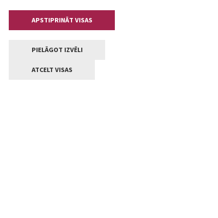
APSTIPRINĀT VISAS
PIELĀGOT IZVĒLI
ATCELT VISAS
Kontakti
Jelgavas valstpilsētas pašvaldība
Lielā iela 11, Jelgava, LV-3001
+371 63005522