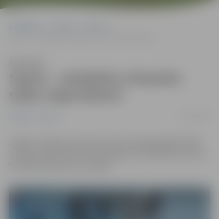
Sākumlapa
Jaunumi
Sports
Sapnis – piedalīties olimpisko spēļu organizēšanā
Klausīties
Sapnis – piedalīties olimpisko
spēļu organizēšanā
25/03/2022
Jaunumi
Sports
Jelgavu Eiropas jaunatnes ziemas olimpiskajā festivālā
Somijas pilsētā Vokatī pārstāvēja arī Sintija Mišina. Viņa ir
festivāla vēstnese no Latvijas.