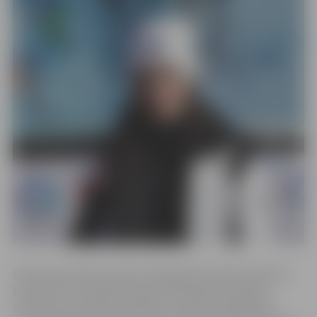
Eiropas jaunatnes ziemas olimpiskā festivāla vēstnešus
konkursā izraudzījās Eiropas Olimpiskās komitejas,
izvēloties pa vienam pārstāvim no katras dalībvalsts.