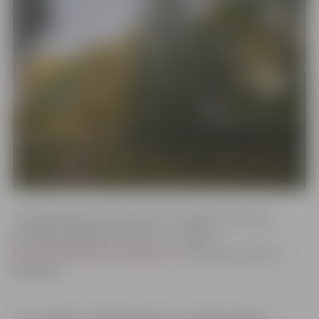
Tikšanās sākums pulksten 14. Uz pasākumu vēlams
iepriekš pieteikties, rakstot uz e-pastu
Elina.Skutele@muzejs.jelgava.lv
vai zvanot pa tālruni
63021180.