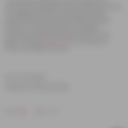
Juris Alunāns, īstajā vārdā Gustavs Georgs Frīdrihs
Alunāns (dzimis 1832.gada 13.maijā Jaunkalsnavas muižā,
miris 1864.gada 18.aprīlī Jostenes pagasta Kauļos,
apbedīts Lielvircavas kapos) bija latviešu dzejnieks,
publicists un valodnieks. Viens no izcilākajiem
jaunlatviešu kustības dalībniekiem 19. gs. 50. un 60.
gados, reformējis
latviešu valodu
un licis pamatus
latviešu nacionālajai literatūrai.
Foto un informācija
Sabiedrisko attiecību pārvalde
Drukāt
Dalīties