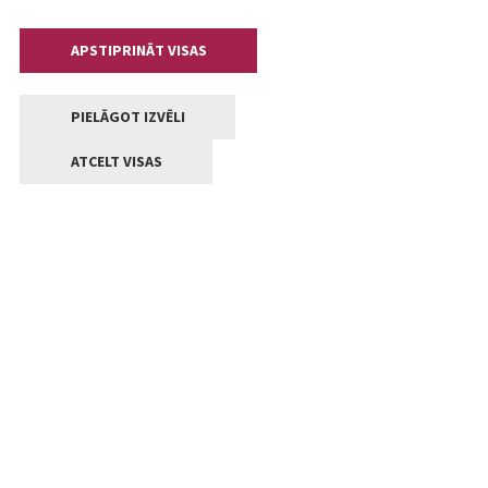
APSTIPRINĀT VISAS
PIELĀGOT IZVĒLI
ATCELT VISAS
Kontakti
Jelgavas valstpilsētas pašvaldība
Lielā iela 11, Jelgava, LV-3001
+371 63005522