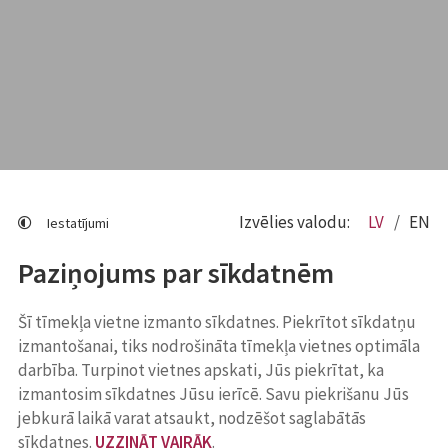
Izvēlies valodu:
LV
EN
Iestatījumi
Paziņojums par sīkdatnēm
Šī tīmekļa vietne izmanto sīkdatnes. Piekrītot sīkdatņu
izmantošanai, tiks nodrošināta tīmekļa vietnes optimāla
darbība. Turpinot vietnes apskati, Jūs piekrītat, ka
izmantosim sīkdatnes Jūsu ierīcē. Savu piekrišanu Jūs
jebkurā laikā varat atsaukt, nodzēšot saglabātās
sīkdatnes.
UZZINĀT VAIRĀK
.