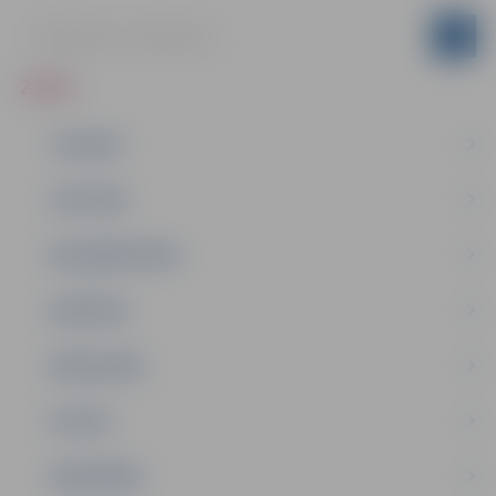
ZIŅAS
JAUNUMI
IZGLĪTĪBA
NODARBINĀTĪBA
PASĀKUMI
PAŠVALDĪBA
PILSĒTA
SABIEDRĪBA