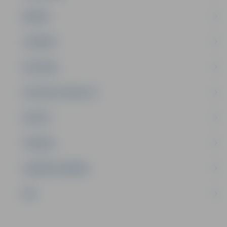
ĢIMENE
JAUNIEŠI
SATIKSME
SOCIĀLAIS ATBALSTS
SPORTS
TŪRISMS
UZŅĒMĒJDARBĪBA
NVO