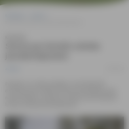
Sākumlapa
Jaunumi
Saruna par latviešu valodas jaundarinājumiem
Klausīties
Saruna par latviešu valodas
jaundarinājumiem
07/05/2022
Jaunumi
Piektdien, 13. maijā, atzīmējot Jura Alunāna 190.
dzimšanas dienu, Ādolfa Alunāna memoriālajā muzejā
notiks tikšanās ar valodnieci, profesori Annu Vulāni par
latviešu valodas jaundarinājumiem.