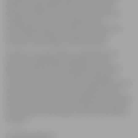
Illarionovs, Grigorijs Melkumjans, Jānis Lasmanis,
Aleksandrs Smelovs un Jana Jansone un Konstantīns
Feofānovs no sporta kluba “Jelgavas Atlanti” .
Pauerliftingā junioriem decembrī Latvijas Republikas
čempioni kļuvuši Maksims Trubačistovs, Harijs
Petrauskis, Artjoms Ribkins, Maksims Kopilovs.
Savukāt no cīņu kluba “Milons” audzēkņiem par LR
čempioniem aizgājušā gada nogalē kļuvuši Elīna
Baranovska (katas +16 g.v. karatē WKF), Kalvis Kalniņš
(karatē, kumiteē +16 g.v. karatē WKF), Aleksandrs
Cvetanovičs (karatē, kumite +16 g.v. karatē WKF), Roberts
Zeltiņš (karatē, kumite +16 g.v. karatē WKF), Viesturs
Zātiņš (karatē, kumite +16 g.v. karatē WKF), Kalvis Kalniņš
(karatē, kumite pieaugušie, karatē WKF) un Latvijas IPF
čempionātā pirmo vietu ieguvusi sporta kluba “Apolons”
komanda.
Informācija sagatavota