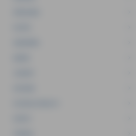
PAŠVALDĪBA
PILSĒTA
SABIEDRĪBA
ĢIMENE
JAUNIEŠI
SATIKSME
SOCIĀLAIS ATBALSTS
SPORTS
TŪRISMS