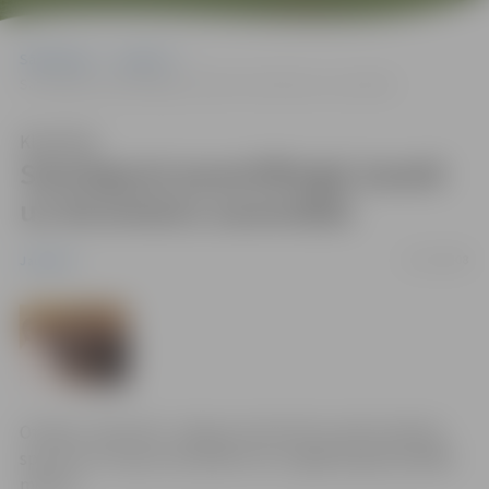
Sākumlapa
Jaunumi
Sasniegumi pauerliftingā, karatē un ātrumlaivu sacensībās
Klausīties
Sasniegumi pauerliftingā, karatē
un ātrumlaivu sacensībās
15/01/2008
Jaunumi
Otrdien, 15.janvārī, Jelgavas domē tika sveikti pilsētas
sportisti, kuri guvuši panākumus aizgājušā gada pēdējā
mēnesī.