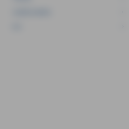
UZŅĒMĒJDARBĪBA
NVO