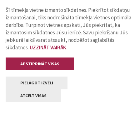
Šī tīmekļa vietne izmanto sīkdatnes. Piekrītot sīkdatņu
izmantošanai, tiks nodrošināta tīmekļa vietnes optimāla
darbība. Turpinot vietnes apskati, Jūs piekrītat, ka
izmantosim sīkdatnes Jūsu ierīcē. Savu piekrišanu Jūs
jebkurā laikā varat atsaukt, nodzēšot saglabātās
sīkdatnes.
UZZINĀT VAIRĀK
.
APSTIPRINĀT VISAS
PIELĀGOT IZVĒLI
ATCELT VISAS