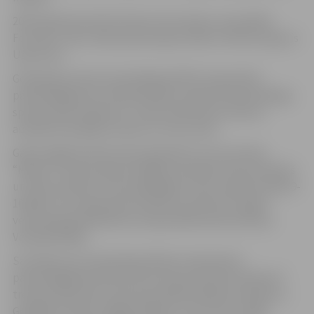
2007. gada decembrī 10.vietu ātrumlaivu sacensībās
Formula-1 Abu-dabi Apvienotajos Arābu Emirātos ieguvis
Uģis Gross.
Godpilnās pirmās vietas Baltijas WPO čempionātā
pauerliftingā, kas notika Dobelē, saņēmuši pauerliftinga
sporta kluba “Apolons” trenera Edmunda Jansona
audzēkņi Genādijs Zubriks un Ivars Ozols.
Gada nogalē pirmās vietas ieguvēji ir arī cīņu kluba
“Milons” trenera Andra Vasiļjeva audzēkņi Orests Kalniņš
un Kalvis Kalniņš. Orests godalgoto vietu saņēmis katās 9-
10 gadu vecuma grupā un Kalvis kumitē 16-17 gadu
vecuma grupā Pasaules čempionātā karatē šotokan,
Venēcijā Itālijā.
Savukārt par Latvijas Republikas čempioniem
pauerliftingā decembrī kļuvuši sporta kluba “Apolons”
trenera Edmunda Jansona audzēkņi Maksims Kopilovs,
Genādijs Zubriks, Edgars Rekšņa, Ivars Ozols, Oļegs