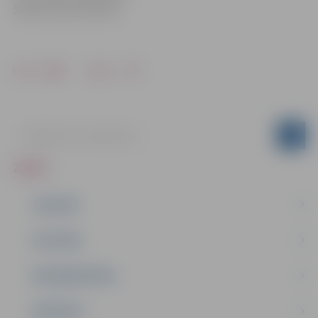
Soprta Servisa centrā
Drukāt
Dalīties
ZIŅAS
JAUNUMI
IZGLĪTĪBA
NODARBINĀTĪBA
PASĀKUMI