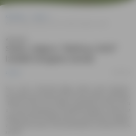
Sākumlapa
Jaunumi
Satiec Jelgavu “Balttour 2019” izstādē Zemgales stendā
Klausīties
Satiec Jelgavu “Balttour 2019”
izstādē Zemgales stendā
29/01/2019
Jaunumi
No 1. līdz 3. februārim Rīgā, izstāžu centrā “Ķīpsala”,
norisināsies 26. starptautiskā tūrisma izstāde– gadatirgus
“Balttour 2019”, kurā Jelgavas reģionālais tūrisma centrs
un tūrisma pakalpojumu sniedzēji Zemgales stendā, kas
šogad būs divreiz lielāks kā pērn, aicinās iepazīt Jelgavas
un apkārtnes plašo tūrisma piedāvājumu jaunajā tūrisma
sezonā.