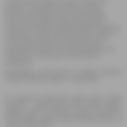
Stendā darbosies Jelgavas muzeju un ekspozīciju
pārstāvji – ar teatrāliem uzvedumiem uzstāsies
Ā.Alunāna memoriālais muzejs, Latvijas Dzelzceļa
vēstures muzeja Jelgavas ekspozīcija demonstrēs
dzelzceļa mini modeli un piedāvās piedalīties aktivitātē,
kas balstīta uz tvaika lokomotīves principu. Jelgavas
Sv.Trīsvienības baznīcas torņa pārstāvji aicinās uz
atvērtajām ekskursijām Tornī, radošo nodarbību ciklu
“Radītprieks” un popularizēs Torņa īpašo kāzu
piedāvājumu.
Apmeklētājus stendā priecēs arī dažādas viktorīnas,
fotosiena “Mēs esam Jelgava” un degustācijas.
Visi interesenti stendā varēs saņemt jaunos tūrisma
materiālus – “Jelgava 2019”, tūrisma ceļvedis “Jelgava,
Jelgavas novads un Ozolnieku novads”, velomaršrutu
kartes “Jelgava, Jelgavas novads, Ozolnieku novads”, un
Jelgavas tūrisma karti.