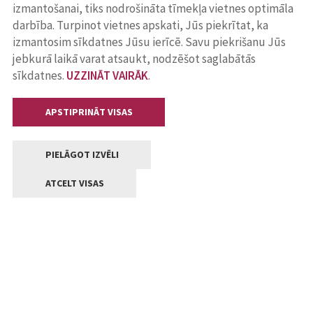
izmantošanai, tiks nodrošināta tīmekļa vietnes optimāla
darbība. Turpinot vietnes apskati, Jūs piekrītat, ka
izmantosim sīkdatnes Jūsu ierīcē. Savu piekrišanu Jūs
jebkurā laikā varat atsaukt, nodzēšot saglabātās
sīkdatnes.
UZZINĀT VAIRĀK
.
APSTIPRINĀT VISAS
PIELĀGOT IZVĒLI
ATCELT VISAS