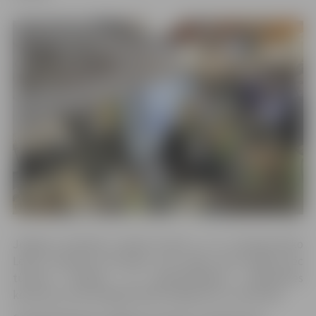
Jelgavas pārstāvji stendā aicinās uz 21. Starptautisko
Ledus skulptūru festivālu, kas notiks tieši nedēļu pēc
tūrisma izstādes, un apmeklētājiem, piedaloties
konkursos, būs iespēja laimēt ielūgumus uz festivālu.