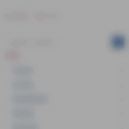
Drukāt
Dalīties
ZIŅAS
JAUNUMI
IZGLĪTĪBA
NODARBINĀTĪBA
PASĀKUMI
PAŠVALDĪBA