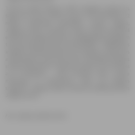
Tūrisma izstādē “Balttour 2019” Zemgales stendā, kas
šogad būs divreiz lielāks kā pērn, būs pārstāvētas 22
reģionā ietilpstošās pašvaldības, tostarp Jelgava,
Jelgavas novads, Ozolnieku novads. Stendā interaktīvā
ekrānā būs iespēja iepazīties ar pēdējā gada jaunākajiem
tūrisma produktiem katrā no pašvaldībām – tādējādi būs
iespējams neklātienē apceļot visu Zemgali un iepazīsties
ar galvenajiem sezonas jaunumiem. Kā kopējā Zemgales
stenda aktivitāte būs “Talismanu parāde”, kurā vienosies
ap 15 dalībnieku – lielās dzīvnieku lelles, novadu
muižkungi un muižkundzes, būšot pat Dobeles
sniegavīrs! Jelgavas pilsētu talismanu parādē pārstāvēs
Jelgavas
alnītis
.
Foto: Jelgavas pilsētas arhīvs