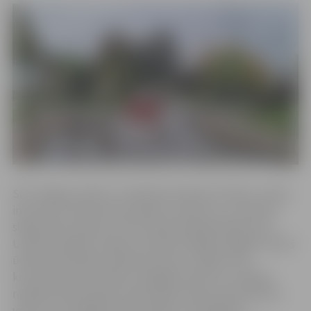
SIA “Jelgavas ūdens” tehniskais direktors Viktors Juhna
informē, ka ūdensvada avārija ir nopietna, un nolemts
slēgt ūdens padevi, lai vēl vairāk neappludinātu ielu.
Uzņēmumā gan norāda, ka šobrīd avārijas brigāde novērš
ūdensvada avāriju Satiksmes ielas un Meiju ceļa
krustojumā, bet tiklīdz noslēgsies darbi tur, avārijas
rakšanas darbi sāksies Sakņudārza ielas posmā. Ņemot
vērā to, ka atslēgta ūdens padeve, tiek plānots