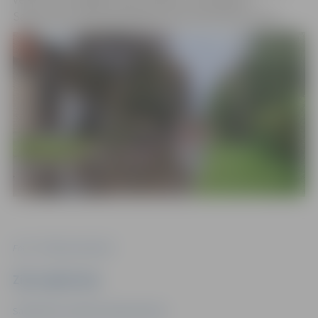
Sakņudārza ielā nodrošināt arī dzeramā ūdens mucu.
Foto: "Pilsētsaimniecība"
Ziņu sagatavoja
Sabiedrisko attiecību departaments