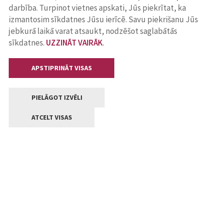
darbība. Turpinot vietnes apskati, Jūs piekrītat, ka
izmantosim sīkdatnes Jūsu ierīcē. Savu piekrišanu Jūs
jebkurā laikā varat atsaukt, nodzēšot saglabātās
sīkdatnes.
UZZINĀT VAIRĀK
.
APSTIPRINĀT VISAS
PIELĀGOT IZVĒLI
ATCELT VISAS
Kontakti