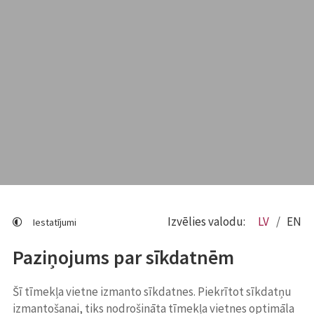
Izvēlies valodu:
LV
EN
Iestatījumi
Paziņojums par sīkdatnēm
Šī tīmekļa vietne izmanto sīkdatnes. Piekrītot sīkdatņu
izmantošanai, tiks nodrošināta tīmekļa vietnes optimāla