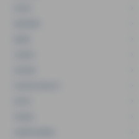
PILSĒTA
SABIEDRĪBA
ĢIMENE
JAUNIEŠI
SATIKSME
SOCIĀLAIS ATBALSTS
SPORTS
TŪRISMS
UZŅĒMĒJDARBĪBA