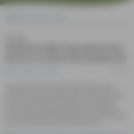
Sākumlapa
Jaunumi
Pilsēta
Satiksmei slēdz Sakņudārza ielas posmu no Svētes līdz Dambja ielai
Klausīties
Satiksmei slēdz Sakņudārza ielas
posmu no Svētes līdz Dambja ielai
04/10/2024
Jaunumi
Pilsēta
Satiksme
Sakņudārza ielā notikusi ūdensvada avārija, kā dēļ
applūdusi iela. Šobrīd slēgta satiksme Sakņudārza ielas
posmā no Svētes ielas līdz Dambja ielai un atslēgta
ūdens padeve Sakņudārza ielā, Sarmas un Egas ielās
posmā no Mazā ceļa līdz Dambja ielai, kā arī Dambja ielas
posmā no Sakņudārza ielas līdz Sarmas ielai.