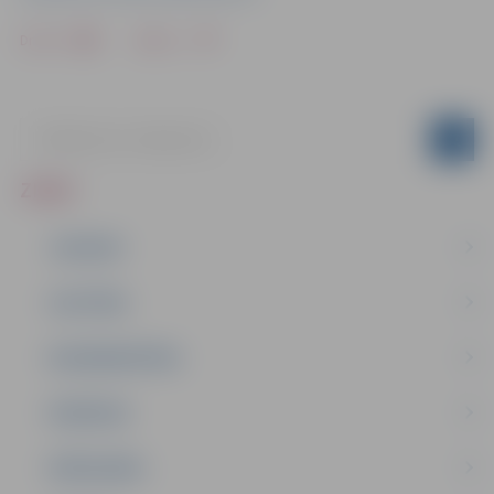
Drukāt
Dalīties
ZIŅAS
JAUNUMI
IZGLĪTĪBA
NODARBINĀTĪBA
PASĀKUMI
PAŠVALDĪBA