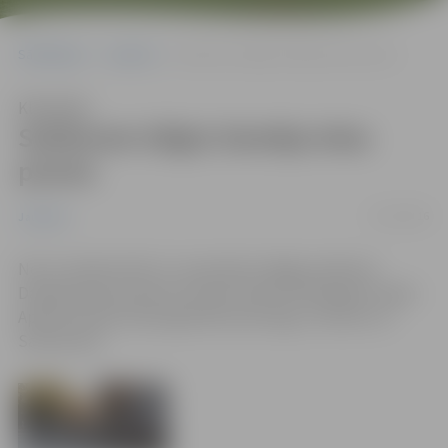
Sākumlapa
Jaunumi
Satiksmei slēgts Dambja ielas posms
Klausīties
Satiksmei slēgts Dambja ielas
posms
31/10/2016
Jaunumi
No 31. oktobra līdz 11. novembrim slēgta satiksme
Dambja ielas posmā no Sarmas ielas līdz Mazajam ceļam.
Apbraucamais ceļš organizēts pa Kungu, Filozofu un
Sarmas ielu.