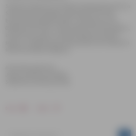
Saskaņā ar iepirkuma rezultātiem Dambja ielas posmu no
Sarmas ielas līdz Mazajam ceļam atjauno SIA “Ceļu
būvniecības sabiedrība “Igate”” par līgumcenu 125
054,39 eiro (bez PVN). Tiek nofrēzēts vecais ielas segums,
izbūvēti lietus ūdens uztvērēji, ieklāts jauns asfalta
segums, uzstādītas jaunas ielas apmales, kā arī atjaunots
ielas horizontālais marķējums.
Informācija sagatavota
Jelgavas pilsētas pašvaldības
Sabiedrisko attiecību pārvaldē
Drukāt
Dalīties