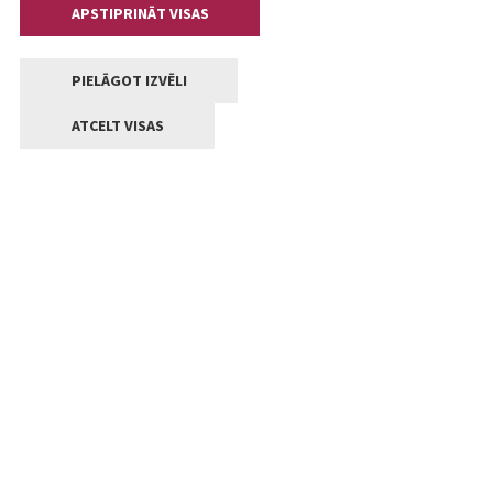
APSTIPRINĀT VISAS
PIELĀGOT IZVĒLI
ATCELT VISAS
Kontakti
Jelgavas valstpilsētas pašvaldība
Lielā iela 11, Jelgava, LV-3001
+371 63005522
pasts@jelgava.lv