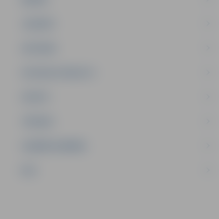
JAUNIEŠI
SATIKSME
SOCIĀLAIS ATBALSTS
SPORTS
TŪRISMS
UZŅĒMĒJDARBĪBA
NVO