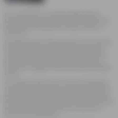
No 31. oktobra līdz 11. novembrim slēgta satiksme
Dambja ielas posmā no Sarmas ielas līdz Mazajam ceļam.
Apbraucamais ceļš organizēts pa Kungu, Filozofu un
Sarmas ielu.
Pašvaldības iestāde “Pilsētsaimniecība” ziņo, ka Dambja
ielas posmā no Sarmas ielas līdz Mazajam ceļam tiek
veikti seguma atjaunošanas darbi, un plānots, ka ielas
posms visiem transportlīdzekļiem būs slēgts līdz 11.
novembrim, bet gājēju kustība nodrošināta pa esošajām
ietvēm.
SIA “Jelgavas autobusu parks” informē, ka sabiedriskā
transporta apvedceļš 7. un 18. maršruta autobusiem būs
pa šādu maršrutu: Dambja iela–Mazais ceļš–Sarmas iela–
Dambja iela, tālāk pa ierasto maršrutu. Pagaidu autobusu
pieturas ierīkotas Mazajā ceļā pirms Sarmas ielas un
Sarmas ielā aiz Dambja ielas.