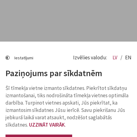
Izvēlies valodu:
LV
EN
Iestatījumi
Paziņojums par sīkdatnēm
Šī tīmekļa vietne izmanto sīkdatnes. Piekrītot sīkdatņu
izmantošanai, tiks nodrošināta tīmekļa vietnes optimāla
darbība. Turpinot vietnes apskati, Jūs piekrītat, ka
izmantosim sīkdatnes Jūsu ierīcē. Savu piekrišanu Jūs
jebkurā laikā varat atsaukt, nodzēšot saglabātās
sīkdatnes.
UZZINĀT VAIRĀK
.