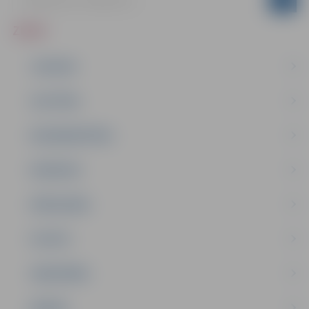
ZIŅAS
JAUNUMI
IZGLĪTĪBA
NODARBINĀTĪBA
PASĀKUMI
PAŠVALDĪBA
PILSĒTA
SABIEDRĪBA
ĢIMENE