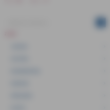
Drukāt
Dalīties
ZIŅAS
JAUNUMI
IZGLĪTĪBA
NODARBINĀTĪBA
PASĀKUMI
PAŠVALDĪBA
PILSĒTA