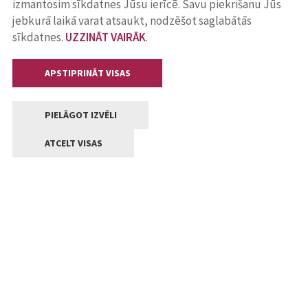
izmantosim sīkdatnes Jūsu ierīcē. Savu piekrišanu Jūs
jebkurā laikā varat atsaukt, nodzēšot saglabātās
sīkdatnes.
UZZINĀT VAIRĀK
.
APSTIPRINĀT VISAS
PIELĀGOT IZVĒLI
ATCELT VISAS
Kontakti
Jelgavas valstpilsētas pašvaldība