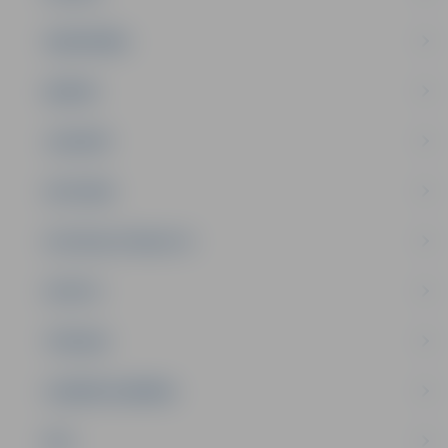
SABIEDRĪBA
ĢIMENE
JAUNIEŠI
SATIKSME
SOCIĀLAIS ATBALSTS
SPORTS
TŪRISMS
UZŅĒMĒJDARBĪBA
NVO