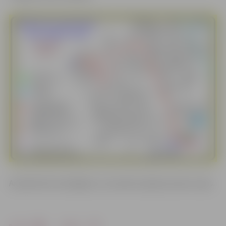
Aicinām būt iecietīgiem un izmantot apbraucamos ceļus.