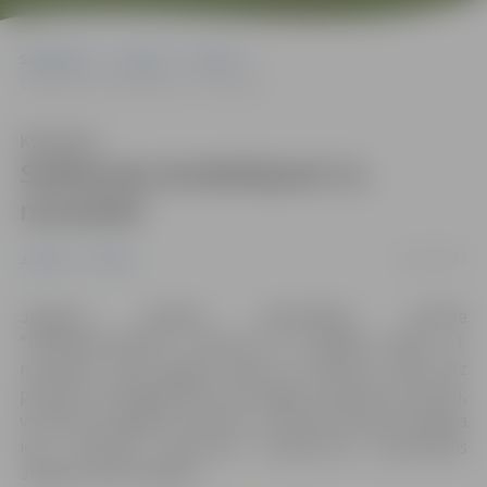
Sākumlapa
Jaunumi
Pilsēta
Satiksmes ierobežojumi 11. novembrī
Klausīties
Satiksmes ierobežojumi 11.
novembrī
06/11/2017
Jaunumi
Pilsēta
Jelgavas pilsētas pašvaldības iestāde
“Pilsētsaimniecība” informē, ka Lāčplēša dienā, 11.
novembrī, Lāpu gājiena laikā no pulksten 16.45 līdz
pulksten 18 pakāpeniski tiks slēgta transporta kustība,
virzoties pa gājiena maršrutu: Pulkveža Oskara Kalpaka
iela – Lielā iela – Pasta iela – Stacijas iela – piemineklis
Jelgavas atbrīvotājiem.