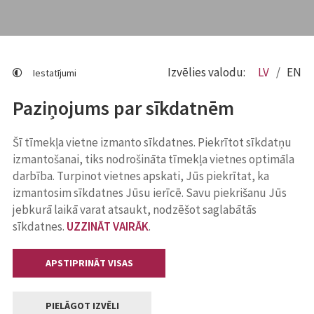
Izvēlies valodu:
LV
EN
Iestatījumi
Paziņojums par sīkdatnēm
Šī tīmekļa vietne izmanto sīkdatnes. Piekrītot sīkdatņu
izmantošanai, tiks nodrošināta tīmekļa vietnes optimāla
darbība. Turpinot vietnes apskati, Jūs piekrītat, ka
izmantosim sīkdatnes Jūsu ierīcē. Savu piekrišanu Jūs
jebkurā laikā varat atsaukt, nodzēšot saglabātās
sīkdatnes.
UZZINĀT VAIRĀK
.
APSTIPRINĀT VISAS
PIELĀGOT IZVĒLI