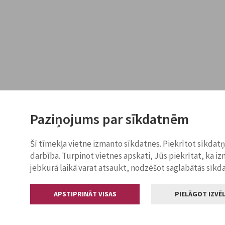
Paziņojums par sīkdatnēm
Šī tīmekļa vietne izmanto sīkdatnes. Piekrītot sīkdat
darbība. Turpinot vietnes apskati, Jūs piekrītat, ka i
jebkurā laikā varat atsaukt, nodzēšot saglabātās sīkd
APSTIPRINĀT VISAS
PIELĀGOT IZVĒL