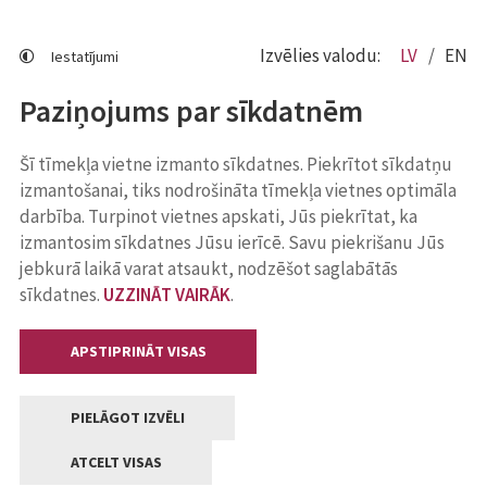
Izvēlies valodu:
LV
EN
Iestatījumi
Paziņojums par sīkdatnēm
Šī tīmekļa vietne izmanto sīkdatnes. Piekrītot sīkdatņu
izmantošanai, tiks nodrošināta tīmekļa vietnes optimāla
darbība. Turpinot vietnes apskati, Jūs piekrītat, ka
izmantosim sīkdatnes Jūsu ierīcē. Savu piekrišanu Jūs
jebkurā laikā varat atsaukt, nodzēšot saglabātās
sīkdatnes.
UZZINĀT VAIRĀK
.
APSTIPRINĀT VISAS
PIELĀGOT IZVĒLI
ATCELT VISAS