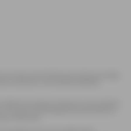
smā no Tērvetes ielas līdz Pētera ielai. Satiksme tiks slēgta
mos ar Raiņa ielu un tiks ierobežota piekļūšana
 Jēkaba ielu krustojumos ar Raiņa ielu un tiks ierobežota
 Visi transporta līdzekļi slēgtā posma apbraukšanai var
rgu un Pētera ielas.