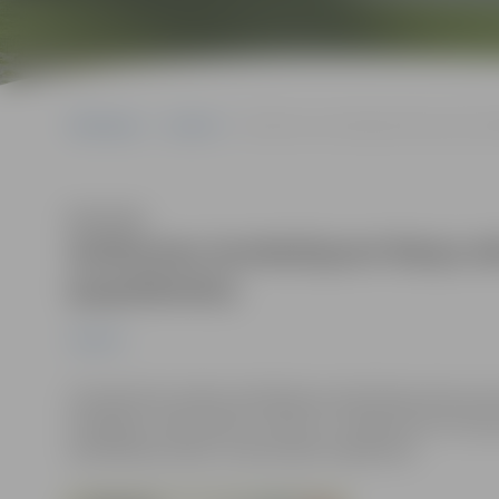
Sākumlapa
Jaunumi
Satiksmes ierobežojumi Raiņa ielā asfa
Klausīties
Satiksmes ierobežojumi Raiņa iel
(papildināts)
Jaunumi
27.jūnijā tiek atsākti asfaltēšanas darbi Raiņa ielas po
O.Kalpaka, Sakņudārza, Skolas un Jēkaba ielu krustoju
asfaltēšanas darbu zonā esošiem objektiem.