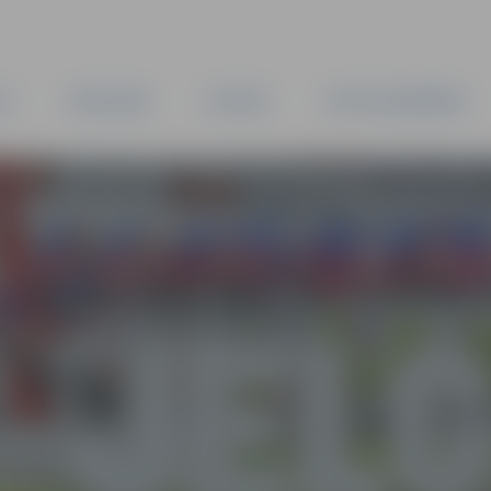
TA
PAŠVALDĪBA
IESTĀDES
KAPITĀLSABIEDRĪBAS