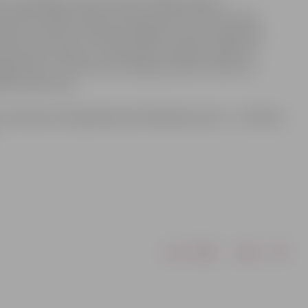
rts neizpildīts maršruta posmu Mātera ielā no
a ielā no Mātera ielas krustojuma līdz Tērvetes ielas
ties virzienā uz Psihoneiroloģisko slimnīcu apbrauks
ības ielas maršruts virzīsies bez izmaiņām, tālāk par
grieziens uz Filozofu ielu tālāk pa ierasto maršrutu ,
braucamais ceļš.
 visā rekonstruētajā Raiņa ielā. Nākošais posms – no Pētera
Drukāt
Dalīties