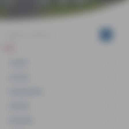
ZIŅAS
JAUNUMI
IZGLĪTĪBA
NODARBINĀTĪBA
PASĀKUMI
PAŠVALDĪBA