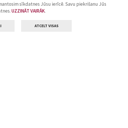
zmantosim sīkdatnes Jūsu ierīcē. Savu piekrišanu Jūs
atnes.
UZZINĀT VAIRĀK
.
I
ATCELT VISAS
Klientu apkalpošana
ilsētas pašvaldība
Darba laiks
, Jelgava, LV-3001
Pirmdienās
8.00 - 18.00
Otrdienās
8.00 - 17.00
22
Trešdienās
8.00 - 17.00
va.lv
Ceturtdienās
8.00 - 17.00
Piektdienās
8.00 - 14.30