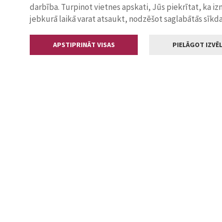
darbība. Turpinot vietnes apskati, Jūs piekrītat, ka i
jebkurā laikā varat atsaukt, nodzēšot saglabātās sīkd
APSTIPRINĀT VISAS
PIELĀGOT IZVĒL
Kontakti
Jelgavas valstp
Lielā iela 11
+371 630055
pasts@jelga