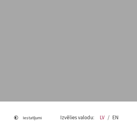
Izvēlies valodu:
LV
EN
Iestatījumi