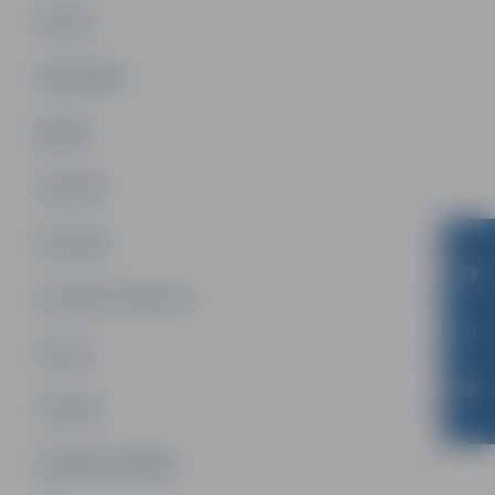
PILSĒTA
SABIEDRĪBA
ĢIMENE
JAUNIEŠI
SATIKSME
SOCIĀLAIS ATBALSTS
SPORTS
TŪRISMS
UZŅĒMĒJDARBĪBA