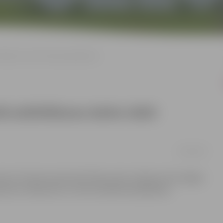
ltēšanas darbu laikā (papildināts)
ā asfaltēšanas darbu laikā
27/06/2012
smā no Tērvetes ielas līdz Pētera ielai. Satiksme tiks slēgta
mos ar Raiņa ielu un tiks ierobežota piekļūšana