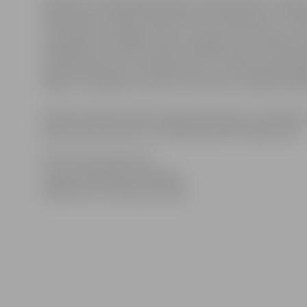
Saistībā ar minētajiem darbiem, sabiedriskais transpo
Rūpniecības ielas līdz Raiņa ielas krustojumam un Raiņ
krustojumam. Slēgto posmu 4. maršruta autobuss virzo
sekojoši līdz autobusu pieturai Mātera iela uz Rūpniec
Rupniecības ielu un Tērvetes ielu, no Tērvetes ielas pa
tāpat arī pretējā virzienā tiks izmantots norādītais ap
Asfalta virskārtas darbi secīgi pa posmiem turpināsies
ielas līdz Pasta ielai un no Pasta ielas līdz Katoļu ielai.
Informācija sagatavota
Jelgavas pilsētas pašvaldības
Sabiedrisko attiecību pārvaldē