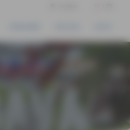
LV
EN
Iestatījumi
UZŅĒMĒJDARBĪBA
PAKALPOJUMI
KONTAKTI