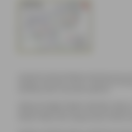
27.jūnijā tiek atsākti asfaltēšanas darbi Raiņa ielas po
O.Kalpaka, Sakņudārza, Skolas un Jēkaba ielu krustoju
asfaltēšanas darbu zonā esošiem objektiem.
Satiksme tiks slēgta O.Kalpaka, Sakņudārza, Skolas un
piekļūšana asfaltēšanas darbu zonā esošiem objektiem.
izmantot: Mātera, Lielo , Dambja, Sarmas, Tērvetes, Zi