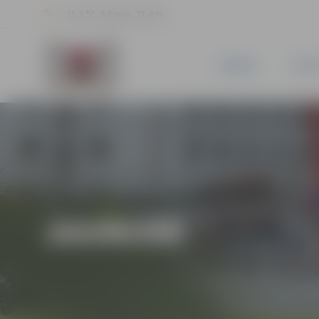
21.3 °C, 5.6 m/s, 71.4 %
JAUNUMI
PILSĒ
JAUNUMI